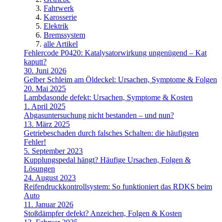
Fahrwerk
Karosserie
Elektrik
Bremssystem
alle Artikel
Fehlercode P0420: Katalysatorwirkung ungenügend – Kat
kaputt?
30. Juni 2026
Gelber Schleim am Öldeckel: Ursachen, Symptome & Folgen
20. Mai 2025
Lambdasonde defekt: Ursachen, Symptome & Kosten
1. April 2025
Abgasuntersuchung nicht bestanden – und nun?
13. März 2025
Getriebeschaden durch falsches Schalten: die häufigsten
Fehler!
5. September 2023
Kupplungspedal hängt? Häufige Ursachen, Folgen &
Lösungen
24. August 2023
Reifendruckkontrollsystem: So funktioniert das RDKS beim
Auto
11. Januar 2026
Stoßdämpfer defekt? Anzeichen, Folgen & Kosten