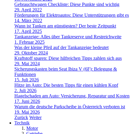
Gebrauchtwagen Checkliste: Diese Punkte sind wichtig
29. April 2022
Förderungen für Elektroautos: Diese Unterstützungen gibt es
14. März 2022
Wann ist Tanken am günstigsten? Der beste Zeitpunkt
17. April 2025
Tankanzeige: Alles über Tankreserve und Restreichweite
1. Februar 2025
Was der kleine Pfeil auf der Tankanzeige bedeutet
29. Oktober 2024
Kraftstoff sparen: Diese hilfreichen Tipps zahlen sich aus
29. Mai 2024
Sicherungskasten beim Seat Ibiza V (6F): Belegung &
Funktionen
15. Juli 2026
Hitze im Auto: Die besten Tipps für einen kühlen Kopf
2. Juli 2026
Hagelschaden am Auto: Versicherung, Reparatur und Kosten
17. Juni 2026
Warum die deutsche Parkscheibe in Österreich verboten ist
19. Mai 2026
Zurück
Weiter
Technik
Motor
Getriebe