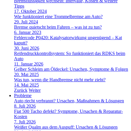
Bremsflüssigkeit wechseln: Intervalle, Kosten & weitere
Tipps
17. Oktober 2024
Wie funktioniert eine Trommelbremse am Auto?
29. Juli 2024
Bremse quietscht beim Fahren – was ist zu tun?
6. Januar 2023
Fehlercode P0420: Katalysatorwirkung ungenügend – Kat
kaputt?
30. Juni 2026
Reifendruckkontrollsystem: So funktioniert das RDKS beim
Auto
11. Januar 2026
Gelber Schleim am Öldeckel: Ursachen, Symptome & Folgen
20. Mai 2025
Was tun, wenn die Handbremse nicht mehr zieht?
14. Mai 2025
Zurück
Weiter
Probleme
Auto riecht verbrannt? Ursachen, Maßnahmen & Lösungen
8. Juli 2026
Fiat 500 Tacho defekt? Symptome, Ursachen & Reparatur-
Kosten
7. Juli 2026
Weißer Qualm aus dem Auspuff: Ursachen & Lösungen