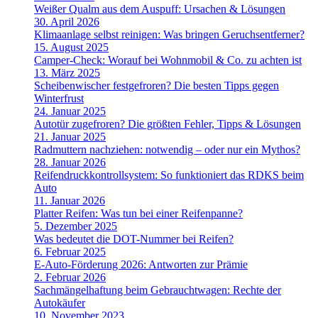
Weißer Qualm aus dem Auspuff: Ursachen & Lösungen
30. April 2026
Klimaanlage selbst reinigen: Was bringen Geruchsentferner?
15. August 2025
Camper-Check: Worauf bei Wohnmobil & Co. zu achten ist
13. März 2025
Scheibenwischer festgefroren? Die besten Tipps gegen
Winterfrust
24. Januar 2025
Autotür zugefroren? Die größten Fehler, Tipps & Lösungen
21. Januar 2025
Radmuttern nachziehen: notwendig – oder nur ein Mythos?
28. Januar 2026
Reifendruckkontrollsystem: So funktioniert das RDKS beim
Auto
11. Januar 2026
Platter Reifen: Was tun bei einer Reifenpanne?
5. Dezember 2025
Was bedeutet die DOT-Nummer bei Reifen?
6. Februar 2025
E-Auto-Förderung 2026: Antworten zur Prämie
2. Februar 2026
Sachmängelhaftung beim Gebrauchtwagen: Rechte der
Autokäufer
10. November 2023