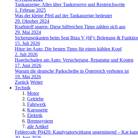
Tankanzeige: Alles über Tankreserve und Restreichweite
1. Februar 2025
Was der kleine Pfeil auf der Tankanzeige bedeutet
29. Oktober 2024
Kraftstoff sparen: Diese hilfreichen Tipps zahlen sich aus
29. Mai 2024
Sicherungskasten beim Seat Ibiza V (6F): Belegung & Funktio
15. Juli 2026
Hitze im Auto: Die besten Tipps für einen kühlen Kopf
2. Juli 2026
Hagelschaden am Auto: Versicherung, Reparatur und Kosten
17. Juni 2026
Warum die deutsche Parkscheibe in Österreich verboten ist
19. Mai 2026
Zurück
Weiter
Technik
Motor
Getriebe
Fahrwerk
Karosserie
Elektrik
Bremssystem
alle Artikel
Fehlercode P0420: Katalysatorwirkung ungenügend – Kat kapu
30. Juni 2026