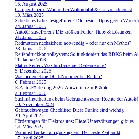
15. August 2025
Camper-Check: Worauf bei Wohnmobil & Co. zu achten ist
13. März 2025
Scheibenwischer festgefroren? Die besten Tipps gegen Winterfr
24. Januar 2025
Autotür zugefroren? Die größten Fehler, Tipps & Lösungen
21. Januar 2025
Radmuttern nachziehen: notwendig – oder nur ein Mythos?
28. Januar 2026
Reifendruckkontrollsystem: So funktioniert das RDKS beim A
11. Januar 2026
Platter Reifen: Was tun bei einer Reifenpanne?
5. Dezember 2025
Was bedeutet die DOT-Nummer bei Reifen?
6. Februar 2025
E-Auto-Förderung 2026: Antworten zur Prämie
2. Februar 2026
Sachmängelhaftung beim Gebrauchtwagen: Rechte der Autokä
10. November 2023
Gebrauchtwagen Checkliste: Diese Punkte sind wichtig
29. April 2022
Förderungen für Elektroautos: Diese Unterstützungen gibt es
14. März 2022
Wann ist Tanken am günstigsten? Der beste Zeitpunkt
17. April 2025