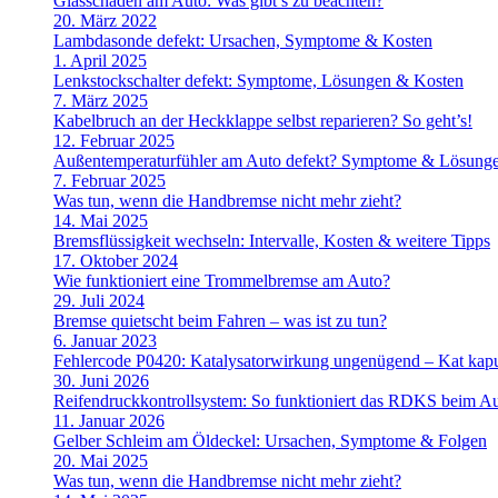
Glasschaden am Auto: Was gibt’s zu beachten?
20. März 2022
Lambdasonde defekt: Ursachen, Symptome & Kosten
1. April 2025
Lenkstockschalter defekt: Symptome, Lösungen & Kosten
7. März 2025
Kabelbruch an der Heckklappe selbst reparieren? So geht’s!
12. Februar 2025
Außentemperaturfühler am Auto defekt? Symptome & Lösung
7. Februar 2025
Was tun, wenn die Handbremse nicht mehr zieht?
14. Mai 2025
Bremsflüssigkeit wechseln: Intervalle, Kosten & weitere Tipps
17. Oktober 2024
Wie funktioniert eine Trommelbremse am Auto?
29. Juli 2024
Bremse quietscht beim Fahren – was ist zu tun?
6. Januar 2023
Fehlercode P0420: Katalysatorwirkung ungenügend – Kat kapu
30. Juni 2026
Reifendruckkontrollsystem: So funktioniert das RDKS beim A
11. Januar 2026
Gelber Schleim am Öldeckel: Ursachen, Symptome & Folgen
20. Mai 2025
Was tun, wenn die Handbremse nicht mehr zieht?