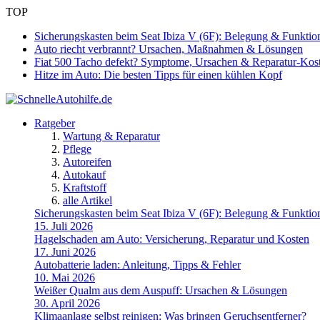
TOP
Sicherungskasten beim Seat Ibiza V (6F): Belegung & Funktio
Auto riecht verbrannt? Ursachen, Maßnahmen & Lösungen
Fiat 500 Tacho defekt? Symptome, Ursachen & Reparatur-Kos
Hitze im Auto: Die besten Tipps für einen kühlen Kopf
Ratgeber
Wartung & Reparatur
Pflege
Autoreifen
Autokauf
Kraftstoff
alle Artikel
Sicherungskasten beim Seat Ibiza V (6F): Belegung & Funktio
15. Juli 2026
Hagelschaden am Auto: Versicherung, Reparatur und Kosten
17. Juni 2026
Autobatterie laden: Anleitung, Tipps & Fehler
10. Mai 2026
Weißer Qualm aus dem Auspuff: Ursachen & Lösungen
30. April 2026
Klimaanlage selbst reinigen: Was bringen Geruchsentferner?