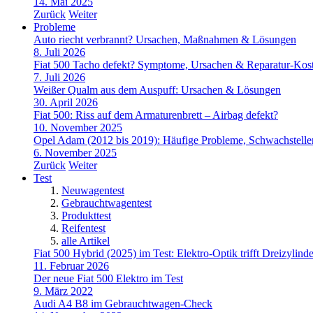
14. Mai 2025
Zurück
Weiter
Probleme
Auto riecht verbrannt? Ursachen, Maßnahmen & Lösungen
8. Juli 2026
Fiat 500 Tacho defekt? Symptome, Ursachen & Reparatur-Kos
7. Juli 2026
Weißer Qualm aus dem Auspuff: Ursachen & Lösungen
30. April 2026
Fiat 500: Riss auf dem Armaturenbrett – Airbag defekt?
10. November 2025
Opel Adam (2012 bis 2019): Häufige Probleme, Schwachstell
6. November 2025
Zurück
Weiter
Test
Neuwagentest
Gebrauchtwagentest
Produkttest
Reifentest
alle Artikel
Fiat 500 Hybrid (2025) im Test: Elektro-Optik trifft Dreizylinde
11. Februar 2026
Der neue Fiat 500 Elektro im Test
9. März 2022
Audi A4 B8 im Gebrauchtwagen-Check