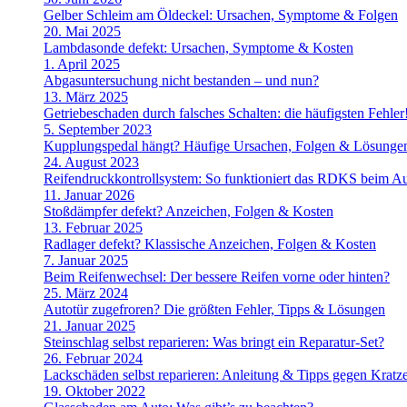
Gelber Schleim am Öldeckel: Ursachen, Symptome & Folgen
20. Mai 2025
Lambdasonde defekt: Ursachen, Symptome & Kosten
1. April 2025
Abgasuntersuchung nicht bestanden – und nun?
13. März 2025
Getriebeschaden durch falsches Schalten: die häufigsten Fehler
5. September 2023
Kupplungspedal hängt? Häufige Ursachen, Folgen & Lösunge
24. August 2023
Reifendruckkontrollsystem: So funktioniert das RDKS beim A
11. Januar 2026
Stoßdämpfer defekt? Anzeichen, Folgen & Kosten
13. Februar 2025
Radlager defekt? Klassische Anzeichen, Folgen & Kosten
7. Januar 2025
Beim Reifenwechsel: Der bessere Reifen vorne oder hinten?
25. März 2024
Autotür zugefroren? Die größten Fehler, Tipps & Lösungen
21. Januar 2025
Steinschlag selbst reparieren: Was bringt ein Reparatur-Set?
26. Februar 2024
Lackschäden selbst reparieren: Anleitung & Tipps gegen Kratz
19. Oktober 2022