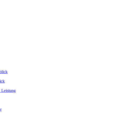
blick
ick
 Leistung
r