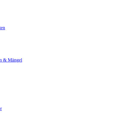
ten
en & Mängel
r