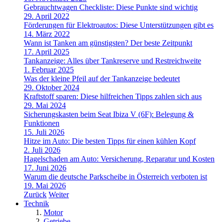
Gebrauchtwagen Checkliste: Diese Punkte sind wichtig
29. April 2022
Förderungen für Elektroautos: Diese Unterstützungen gibt es
14. März 2022
Wann ist Tanken am günstigsten? Der beste Zeitpunkt
17. April 2025
Tankanzeige: Alles über Tankreserve und Restreichweite
1. Februar 2025
Was der kleine Pfeil auf der Tankanzeige bedeutet
29. Oktober 2024
Kraftstoff sparen: Diese hilfreichen Tipps zahlen sich aus
29. Mai 2024
Sicherungskasten beim Seat Ibiza V (6F): Belegung &
Funktionen
15. Juli 2026
Hitze im Auto: Die besten Tipps für einen kühlen Kopf
2. Juli 2026
Hagelschaden am Auto: Versicherung, Reparatur und Kosten
17. Juni 2026
Warum die deutsche Parkscheibe in Österreich verboten ist
19. Mai 2026
Zurück
Weiter
Technik
Motor
Getriebe