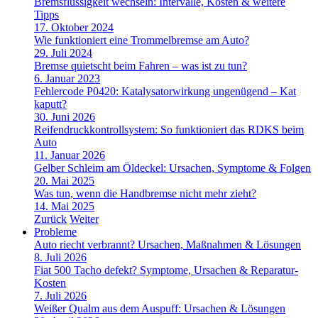
Bremsflüssigkeit wechseln: Intervalle, Kosten & weitere
Tipps
17. Oktober 2024
Wie funktioniert eine Trommelbremse am Auto?
29. Juli 2024
Bremse quietscht beim Fahren – was ist zu tun?
6. Januar 2023
Fehlercode P0420: Katalysatorwirkung ungenügend – Kat
kaputt?
30. Juni 2026
Reifendruckkontrollsystem: So funktioniert das RDKS beim
Auto
11. Januar 2026
Gelber Schleim am Öldeckel: Ursachen, Symptome & Folgen
20. Mai 2025
Was tun, wenn die Handbremse nicht mehr zieht?
14. Mai 2025
Zurück
Weiter
Probleme
Auto riecht verbrannt? Ursachen, Maßnahmen & Lösungen
8. Juli 2026
Fiat 500 Tacho defekt? Symptome, Ursachen & Reparatur-
Kosten
7. Juli 2026
Weißer Qualm aus dem Auspuff: Ursachen & Lösungen