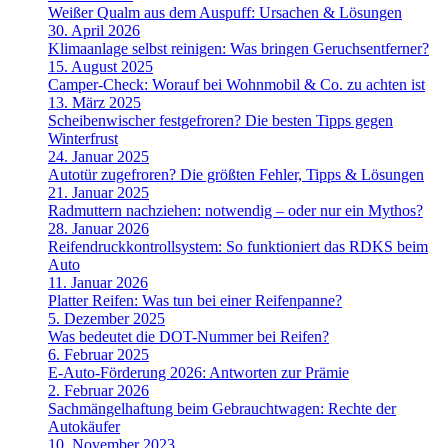
Weißer Qualm aus dem Auspuff: Ursachen & Lösungen
30. April 2026
Klimaanlage selbst reinigen: Was bringen Geruchsentferner?
15. August 2025
Camper-Check: Worauf bei Wohnmobil & Co. zu achten ist
13. März 2025
Scheibenwischer festgefroren? Die besten Tipps gegen
Winterfrust
24. Januar 2025
Autotür zugefroren? Die größten Fehler, Tipps & Lösungen
21. Januar 2025
Radmuttern nachziehen: notwendig – oder nur ein Mythos?
28. Januar 2026
Reifendruckkontrollsystem: So funktioniert das RDKS beim
Auto
11. Januar 2026
Platter Reifen: Was tun bei einer Reifenpanne?
5. Dezember 2025
Was bedeutet die DOT-Nummer bei Reifen?
6. Februar 2025
E-Auto-Förderung 2026: Antworten zur Prämie
2. Februar 2026
Sachmängelhaftung beim Gebrauchtwagen: Rechte der
Autokäufer
10. November 2023