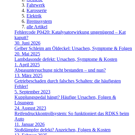
Fahrwerk
Karosserie
Elektrik
Bremssystem
alle Artikel
Fehlercode P0420: Katalysatorwirkung ungenügend – Kat
kaputt?
30. Juni 2026
Gelber Schleim am Öldeckel: Ursachen, Symptome & Folgen
20. Mai 2025
Lambdasonde defekt: Ursachen, Symptome & Kosten
1. April 2025
Abgasuntersuchung nicht bestanden – und nun?
13. März 2025
Getriebeschaden durch falsches Schalten: die häufigsten
Fehler!
5. September 2023
Kupplungspedal hängt? Häufige Ursachen, Folgen &
Lösungen
24. August 2023
Reifendruckkontrollsystem: So funktioniert das RDKS beim
Auto
11. Januar 2026
Stoßdämpfer defekt? Anzeichen, Folgen & Kosten