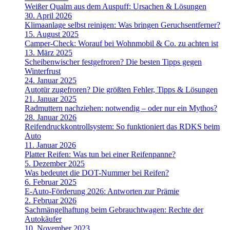
Weißer Qualm aus dem Auspuff: Ursachen & Lösungen
30. April 2026
Klimaanlage selbst reinigen: Was bringen Geruchsentferner?
15. August 2025
Camper-Check: Worauf bei Wohnmobil & Co. zu achten ist
13. März 2025
Scheibenwischer festgefroren? Die besten Tipps gegen
Winterfrust
24. Januar 2025
Autotür zugefroren? Die größten Fehler, Tipps & Lösungen
21. Januar 2025
Radmuttern nachziehen: notwendig – oder nur ein Mythos?
28. Januar 2026
Reifendruckkontrollsystem: So funktioniert das RDKS beim
Auto
11. Januar 2026
Platter Reifen: Was tun bei einer Reifenpanne?
5. Dezember 2025
Was bedeutet die DOT-Nummer bei Reifen?
6. Februar 2025
E-Auto-Förderung 2026: Antworten zur Prämie
2. Februar 2026
Sachmängelhaftung beim Gebrauchtwagen: Rechte der
Autokäufer
10. November 2023