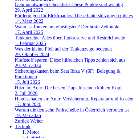
Gebrauchtwagen Checkliste: Diese Punkte sind wichtig
29. April 2022
Förderungen für Elektroautos: Diese Unterstützungen gibt es
14. März 2022
Wann ist Tanken am günstigsten? Der beste Zeitpunkt
17. April 2025
Tankanzeige: Alles über Tankreserve und Restreichweite
1. Februar 2025
Was der kleine Pfeil auf der Tankanzeige bedeutet
29. Oktober 2024
Kraftstoff sparen: Diese hilfreichen Tipps zahlen sich aus
29. Mai 2024
Sicherungskasten beim Seat Ibiza V (6F): Belegung &
Funktionen
15. Juli 2026
Hitze im Auto: Die besten Tipps für einen kühlen Kopf
2. Juli 2026
Hagelschaden am Auto: Versicherung, Reparatur und Kosten
17. Juni 2026
Warum die deutsche Parkscheibe in Österreich verboten ist
19. Mai 2026
Zurück
Weiter
Technik
Motor
Getriebe