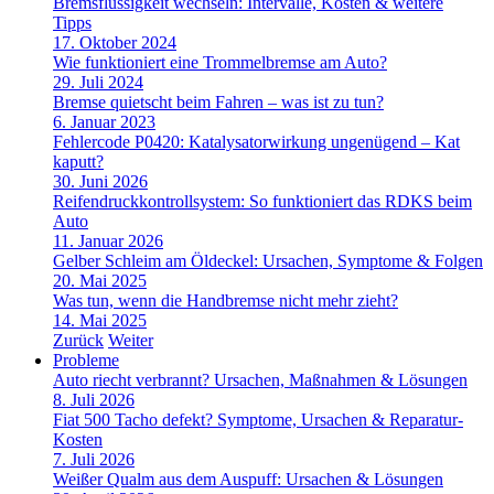
Bremsflüssigkeit wechseln: Intervalle, Kosten & weitere
Tipps
17. Oktober 2024
Wie funktioniert eine Trommelbremse am Auto?
29. Juli 2024
Bremse quietscht beim Fahren – was ist zu tun?
6. Januar 2023
Fehlercode P0420: Katalysatorwirkung ungenügend – Kat
kaputt?
30. Juni 2026
Reifendruckkontrollsystem: So funktioniert das RDKS beim
Auto
11. Januar 2026
Gelber Schleim am Öldeckel: Ursachen, Symptome & Folgen
20. Mai 2025
Was tun, wenn die Handbremse nicht mehr zieht?
14. Mai 2025
Zurück
Weiter
Probleme
Auto riecht verbrannt? Ursachen, Maßnahmen & Lösungen
8. Juli 2026
Fiat 500 Tacho defekt? Symptome, Ursachen & Reparatur-
Kosten
7. Juli 2026
Weißer Qualm aus dem Auspuff: Ursachen & Lösungen