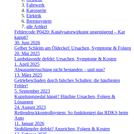
Fahrwerk
Karosserie
Elektrik
Bremssystem
alle Artikel
Fehlercode P0420: Katalysatorwirkung ungenügend – Kat
kaputt?
30. Juni 2026
Gelber Schleim am Öldeckel: Ursachen, Symptome & Folgen
20. Mai 2025
Lambdasonde defekt: Ursachen, Symptome & Kosten
1. April 2025
Abgasuntersuchung nicht bestanden – und nun?
13. März 2025
Getriebeschaden durch falsches Schalten: die häufigsten
Fehler!
5. September 2023
Kupplungspedal hängt? Häufige Ursachen, Folgen &
Lösungen
24. August 2023
Reifendruckkontrollsystem: So funktioniert das RDKS beim
Auto
11. Januar 2026
Stoßdämpfer defekt? Anzeichen, Folgen & Kosten