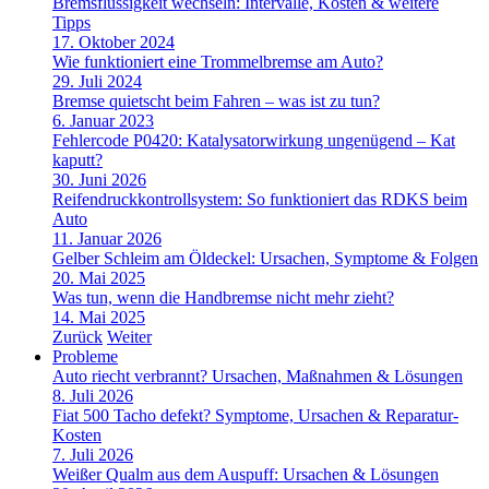
Bremsflüssigkeit wechseln: Intervalle, Kosten & weitere
Tipps
17. Oktober 2024
Wie funktioniert eine Trommelbremse am Auto?
29. Juli 2024
Bremse quietscht beim Fahren – was ist zu tun?
6. Januar 2023
Fehlercode P0420: Katalysatorwirkung ungenügend – Kat
kaputt?
30. Juni 2026
Reifendruckkontrollsystem: So funktioniert das RDKS beim
Auto
11. Januar 2026
Gelber Schleim am Öldeckel: Ursachen, Symptome & Folgen
20. Mai 2025
Was tun, wenn die Handbremse nicht mehr zieht?
14. Mai 2025
Zurück
Weiter
Probleme
Auto riecht verbrannt? Ursachen, Maßnahmen & Lösungen
8. Juli 2026
Fiat 500 Tacho defekt? Symptome, Ursachen & Reparatur-
Kosten
7. Juli 2026
Weißer Qualm aus dem Auspuff: Ursachen & Lösungen