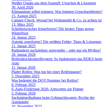
Weißer Qualm aus dem Auspuff: Ursachen & Lösungen
30. April 2026
Klimaanlage selbst reinigen: Was bringen Geruchsentferner?
15. August 2025
Camper-Check: Worauf bei Wohnmobil & Co. zu achten ist
13. März 2025
Scheibenwischer festgefroren? Die besten Tipps gegen
Winterfrust
24. Januar 2025
Autotür zugefroren? Die größten Fehler, Tipps & Lösungen
21. Januar 2025
Radmuttern nachziehen: notwendig – oder nur ein Mythos?
28. Januar 2026
Reifendruckkontrollsystem: So funktioniert das RDKS beim
Auto
11. Januar 2026
Platter Reifen: Was tun bei einer Reifenpanne?
5. Dezember 2025
Was bedeutet die DOT-Nummer bei Reifen?
6. Februar 2025
E-Auto-Förderung 2026: Antworten zur Prämie
2. Februar 2026
Sachmängelhaftung beim Gebrauchtwagen: Rechte der
Autokäufer
10. November 2023