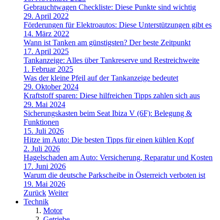
Gebrauchtwagen Checkliste: Diese Punkte sind wichtig
29. April 2022
Förderungen für Elektroautos: Diese Unterstützungen gibt es
14. März 2022
Wann ist Tanken am günstigsten? Der beste Zeitpunkt
17. April 2025
Tankanzeige: Alles über Tankreserve und Restreichweite
1. Februar 2025
Was der kleine Pfeil auf der Tankanzeige bedeutet
29. Oktober 2024
Kraftstoff sparen: Diese hilfreichen Tipps zahlen sich aus
29. Mai 2024
Sicherungskasten beim Seat Ibiza V (6F): Belegung &
Funktionen
15. Juli 2026
Hitze im Auto: Die besten Tipps für einen kühlen Kopf
2. Juli 2026
Hagelschaden am Auto: Versicherung, Reparatur und Kosten
17. Juni 2026
Warum die deutsche Parkscheibe in Österreich verboten ist
19. Mai 2026
Zurück
Weiter
Technik
Motor
Getriebe