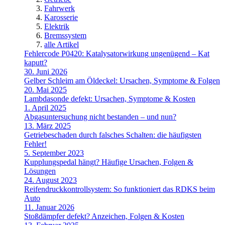
Fahrwerk
Karosserie
Elektrik
Bremssystem
alle Artikel
Fehlercode P0420: Katalysatorwirkung ungenügend – Kat
kaputt?
30. Juni 2026
Gelber Schleim am Öldeckel: Ursachen, Symptome & Folgen
20. Mai 2025
Lambdasonde defekt: Ursachen, Symptome & Kosten
1. April 2025
Abgasuntersuchung nicht bestanden – und nun?
13. März 2025
Getriebeschaden durch falsches Schalten: die häufigsten
Fehler!
5. September 2023
Kupplungspedal hängt? Häufige Ursachen, Folgen &
Lösungen
24. August 2023
Reifendruckkontrollsystem: So funktioniert das RDKS beim
Auto
11. Januar 2026
Stoßdämpfer defekt? Anzeichen, Folgen & Kosten