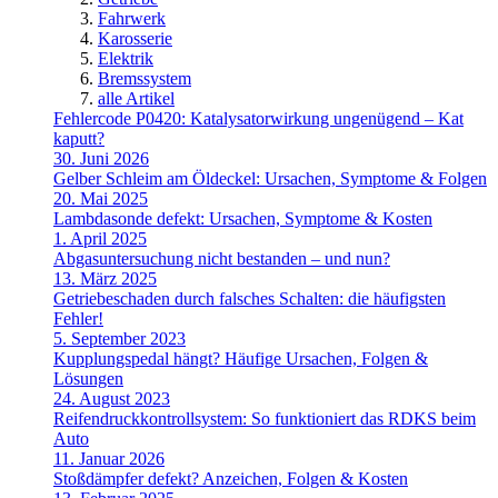
Fahrwerk
Karosserie
Elektrik
Bremssystem
alle Artikel
Fehlercode P0420: Katalysatorwirkung ungenügend – Kat
kaputt?
30. Juni 2026
Gelber Schleim am Öldeckel: Ursachen, Symptome & Folgen
20. Mai 2025
Lambdasonde defekt: Ursachen, Symptome & Kosten
1. April 2025
Abgasuntersuchung nicht bestanden – und nun?
13. März 2025
Getriebeschaden durch falsches Schalten: die häufigsten
Fehler!
5. September 2023
Kupplungspedal hängt? Häufige Ursachen, Folgen &
Lösungen
24. August 2023
Reifendruckkontrollsystem: So funktioniert das RDKS beim
Auto
11. Januar 2026
Stoßdämpfer defekt? Anzeichen, Folgen & Kosten