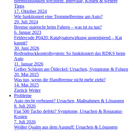
Bremsflüssigkeit wechseln: Intervalle, Kosten & weitere
Tipps
17. Oktober 2024
Wie funktioniert eine Trommelbremse am Auto?
29. Juli 2024
Bremse quietscht beim Fahren – was ist zu tun?
6. Januar 2023
Fehlercode P0420: Katalysatorwirkung ungenügend – Kat
kaputt?
30. Juni 2026
Reifendruckkontrollsystem: So funktioniert das RDKS beim
Auto
11. Januar 2026
Gelber Schleim am Öldeckel: Ursachen, Symptome & Folgen
20. Mai 2025
Was tun, wenn die Handbremse nicht mehr zieht?
14. Mai 2025
Zurück
Weiter
Probleme
Auto riecht verbrannt? Ursachen, Maßnahmen & Lösungen
8. Juli 2026
Fiat 500 Tacho defekt? Symptome, Ursachen & Reparatur-
Kosten
7. Juli 2026
Weißer Qualm aus dem Auspuff: Ursachen & Lösungen