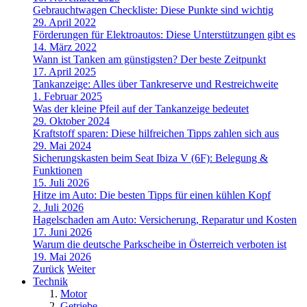
Gebrauchtwagen Checkliste: Diese Punkte sind wichtig
29. April 2022
Förderungen für Elektroautos: Diese Unterstützungen gibt es
14. März 2022
Wann ist Tanken am günstigsten? Der beste Zeitpunkt
17. April 2025
Tankanzeige: Alles über Tankreserve und Restreichweite
1. Februar 2025
Was der kleine Pfeil auf der Tankanzeige bedeutet
29. Oktober 2024
Kraftstoff sparen: Diese hilfreichen Tipps zahlen sich aus
29. Mai 2024
Sicherungskasten beim Seat Ibiza V (6F): Belegung &
Funktionen
15. Juli 2026
Hitze im Auto: Die besten Tipps für einen kühlen Kopf
2. Juli 2026
Hagelschaden am Auto: Versicherung, Reparatur und Kosten
17. Juni 2026
Warum die deutsche Parkscheibe in Österreich verboten ist
19. Mai 2026
Zurück
Weiter
Technik
Motor
Getriebe