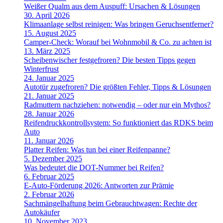
Weißer Qualm aus dem Auspuff: Ursachen & Lösungen
30. April 2026
Klimaanlage selbst reinigen: Was bringen Geruchsentferner?
15. August 2025
Camper-Check: Worauf bei Wohnmobil & Co. zu achten ist
13. März 2025
Scheibenwischer festgefroren? Die besten Tipps gegen
Winterfrust
24. Januar 2025
Autotür zugefroren? Die größten Fehler, Tipps & Lösungen
21. Januar 2025
Radmuttern nachziehen: notwendig – oder nur ein Mythos?
28. Januar 2026
Reifendruckkontrollsystem: So funktioniert das RDKS beim
Auto
11. Januar 2026
Platter Reifen: Was tun bei einer Reifenpanne?
5. Dezember 2025
Was bedeutet die DOT-Nummer bei Reifen?
6. Februar 2025
E-Auto-Förderung 2026: Antworten zur Prämie
2. Februar 2026
Sachmängelhaftung beim Gebrauchtwagen: Rechte der
Autokäufer
10. November 2023