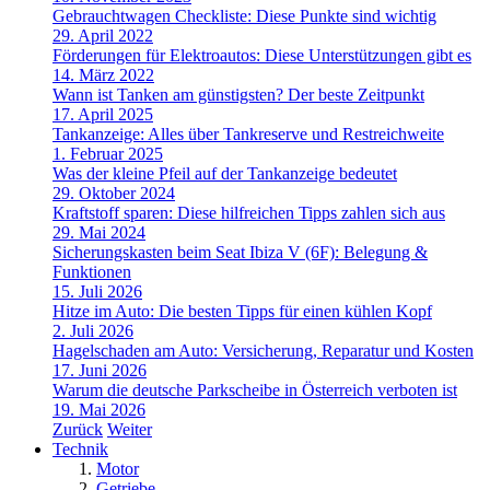
Gebrauchtwagen Checkliste: Diese Punkte sind wichtig
29. April 2022
Förderungen für Elektroautos: Diese Unterstützungen gibt es
14. März 2022
Wann ist Tanken am günstigsten? Der beste Zeitpunkt
17. April 2025
Tankanzeige: Alles über Tankreserve und Restreichweite
1. Februar 2025
Was der kleine Pfeil auf der Tankanzeige bedeutet
29. Oktober 2024
Kraftstoff sparen: Diese hilfreichen Tipps zahlen sich aus
29. Mai 2024
Sicherungskasten beim Seat Ibiza V (6F): Belegung &
Funktionen
15. Juli 2026
Hitze im Auto: Die besten Tipps für einen kühlen Kopf
2. Juli 2026
Hagelschaden am Auto: Versicherung, Reparatur und Kosten
17. Juni 2026
Warum die deutsche Parkscheibe in Österreich verboten ist
19. Mai 2026
Zurück
Weiter
Technik
Motor
Getriebe