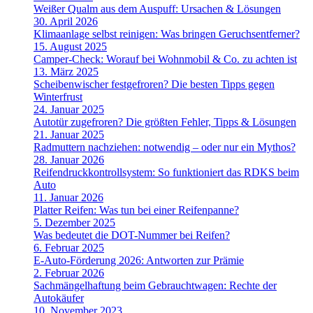
Weißer Qualm aus dem Auspuff: Ursachen & Lösungen
30. April 2026
Klimaanlage selbst reinigen: Was bringen Geruchsentferner?
15. August 2025
Camper-Check: Worauf bei Wohnmobil & Co. zu achten ist
13. März 2025
Scheibenwischer festgefroren? Die besten Tipps gegen
Winterfrust
24. Januar 2025
Autotür zugefroren? Die größten Fehler, Tipps & Lösungen
21. Januar 2025
Radmuttern nachziehen: notwendig – oder nur ein Mythos?
28. Januar 2026
Reifendruckkontrollsystem: So funktioniert das RDKS beim
Auto
11. Januar 2026
Platter Reifen: Was tun bei einer Reifenpanne?
5. Dezember 2025
Was bedeutet die DOT-Nummer bei Reifen?
6. Februar 2025
E-Auto-Förderung 2026: Antworten zur Prämie
2. Februar 2026
Sachmängelhaftung beim Gebrauchtwagen: Rechte der
Autokäufer
10. November 2023