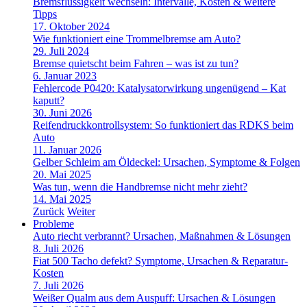
Bremsflüssigkeit wechseln: Intervalle, Kosten & weitere
Tipps
17. Oktober 2024
Wie funktioniert eine Trommelbremse am Auto?
29. Juli 2024
Bremse quietscht beim Fahren – was ist zu tun?
6. Januar 2023
Fehlercode P0420: Katalysatorwirkung ungenügend – Kat
kaputt?
30. Juni 2026
Reifendruckkontrollsystem: So funktioniert das RDKS beim
Auto
11. Januar 2026
Gelber Schleim am Öldeckel: Ursachen, Symptome & Folgen
20. Mai 2025
Was tun, wenn die Handbremse nicht mehr zieht?
14. Mai 2025
Zurück
Weiter
Probleme
Auto riecht verbrannt? Ursachen, Maßnahmen & Lösungen
8. Juli 2026
Fiat 500 Tacho defekt? Symptome, Ursachen & Reparatur-
Kosten
7. Juli 2026
Weißer Qualm aus dem Auspuff: Ursachen & Lösungen