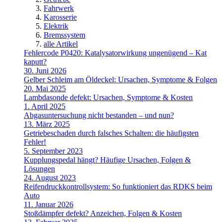
Fahrwerk
Karosserie
Elektrik
Bremssystem
alle Artikel
Fehlercode P0420: Katalysatorwirkung ungenügend – Kat
kaputt?
30. Juni 2026
Gelber Schleim am Öldeckel: Ursachen, Symptome & Folgen
20. Mai 2025
Lambdasonde defekt: Ursachen, Symptome & Kosten
1. April 2025
Abgasuntersuchung nicht bestanden – und nun?
13. März 2025
Getriebeschaden durch falsches Schalten: die häufigsten
Fehler!
5. September 2023
Kupplungspedal hängt? Häufige Ursachen, Folgen &
Lösungen
24. August 2023
Reifendruckkontrollsystem: So funktioniert das RDKS beim
Auto
11. Januar 2026
Stoßdämpfer defekt? Anzeichen, Folgen & Kosten