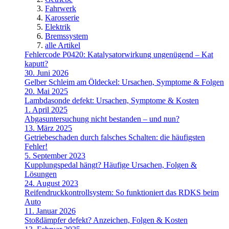
Fahrwerk
Karosserie
Elektrik
Bremssystem
alle Artikel
Fehlercode P0420: Katalysatorwirkung ungenügend – Kat
kaputt?
30. Juni 2026
Gelber Schleim am Öldeckel: Ursachen, Symptome & Folgen
20. Mai 2025
Lambdasonde defekt: Ursachen, Symptome & Kosten
1. April 2025
Abgasuntersuchung nicht bestanden – und nun?
13. März 2025
Getriebeschaden durch falsches Schalten: die häufigsten
Fehler!
5. September 2023
Kupplungspedal hängt? Häufige Ursachen, Folgen &
Lösungen
24. August 2023
Reifendruckkontrollsystem: So funktioniert das RDKS beim
Auto
11. Januar 2026
Stoßdämpfer defekt? Anzeichen, Folgen & Kosten