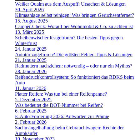
Weißer Qualm aus dem Auspuff: Ursachen & Lösungen
30. April 2026
Klimaanlage selbst reinigen: Was bringen Geruchsentferner?
15. August 2025
Camper-Check: Worauf bei Wohnmobil & Co. zu achten ist
13. März 2025
Scheibenwischer festgefroren? Die besten Tipps gegen
Winterfrust
24. Januar 2025
Autotür zugefroren? Die größten Fehler, Tipps & Lösungen
21. Januar 2025
Radmuttern nachziehen: notwendig – oder nur ein Mythos?
28. Januar 2026
Reifendruckkontrollsystem: So funktioniert das RDKS beim
Auto
11. Januar 2026
Platter Reifen: Was tun bei einer Reifenpanne?
5. Dezember 2025
Was bedeutet die DOT-Nummer bei Reifen?
6. Februar 2025
E-Auto-Förderung 2026: Antworten zur Prämie
2. Februar 2026
Sachmängelhaftung beim Gebrauchtwagen: Rechte der
Autokäufer
10. November 2023