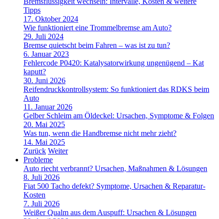
Bremsflüssigkeit wechseln: Intervalle, Kosten & weitere
Tipps
17. Oktober 2024
Wie funktioniert eine Trommelbremse am Auto?
29. Juli 2024
Bremse quietscht beim Fahren – was ist zu tun?
6. Januar 2023
Fehlercode P0420: Katalysatorwirkung ungenügend – Kat
kaputt?
30. Juni 2026
Reifendruckkontrollsystem: So funktioniert das RDKS beim
Auto
11. Januar 2026
Gelber Schleim am Öldeckel: Ursachen, Symptome & Folgen
20. Mai 2025
Was tun, wenn die Handbremse nicht mehr zieht?
14. Mai 2025
Zurück
Weiter
Probleme
Auto riecht verbrannt? Ursachen, Maßnahmen & Lösungen
8. Juli 2026
Fiat 500 Tacho defekt? Symptome, Ursachen & Reparatur-
Kosten
7. Juli 2026
Weißer Qualm aus dem Auspuff: Ursachen & Lösungen