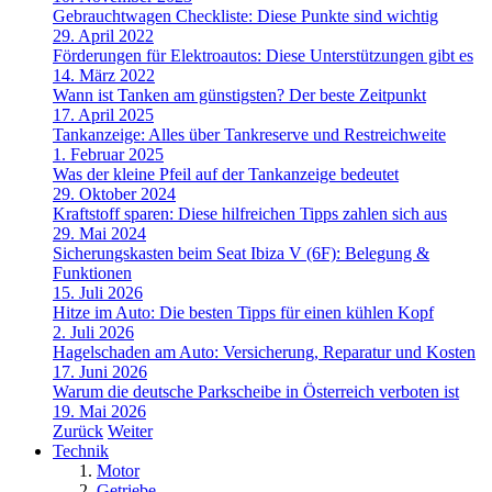
Gebrauchtwagen Checkliste: Diese Punkte sind wichtig
29. April 2022
Förderungen für Elektroautos: Diese Unterstützungen gibt es
14. März 2022
Wann ist Tanken am günstigsten? Der beste Zeitpunkt
17. April 2025
Tankanzeige: Alles über Tankreserve und Restreichweite
1. Februar 2025
Was der kleine Pfeil auf der Tankanzeige bedeutet
29. Oktober 2024
Kraftstoff sparen: Diese hilfreichen Tipps zahlen sich aus
29. Mai 2024
Sicherungskasten beim Seat Ibiza V (6F): Belegung &
Funktionen
15. Juli 2026
Hitze im Auto: Die besten Tipps für einen kühlen Kopf
2. Juli 2026
Hagelschaden am Auto: Versicherung, Reparatur und Kosten
17. Juni 2026
Warum die deutsche Parkscheibe in Österreich verboten ist
19. Mai 2026
Zurück
Weiter
Technik
Motor
Getriebe