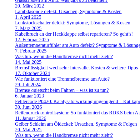
Glasschaden am Auto: Was gibt’s zu beachten?
20. März 2022
Lambdasonde defekt: Ursachen, Symptome & Kosten
1. April 2025
Lenkstockschalter defekt: Symptome, Lösungen & Kosten
7. März 2025
Kabelbruch an der Heckklappe selbst reparieren? So geht’s!
12. Februar 2025
Außentemperaturfühler am Auto defekt? Symptome & Lösung
7. Februar 2025
Was tun, wenn die Handbremse nicht mehr zieht?
14. Mai 2025
Bremsflüssigkeit wechseln: Intervalle, Kosten & weitere Tipps
17. Oktober 2024
Wie funktioniert eine Trommelbremse am Auto?
29. Juli 2024
Bremse quietscht beim Fahren – was ist zu tun?
6. Januar 2023
Fehlercode P0420: Katalysatorwirkung ungenügend – Kat kapu
30. Juni 2026
Reifendruckkontrollsystem: So funktioniert das RDKS beim A
11. Januar 2026
Gelber Schleim am Öldeckel: Ursachen, Symptome & Folgen
20. Mai 2025
Was tun, wenn die Handbremse nicht mehr zieht?