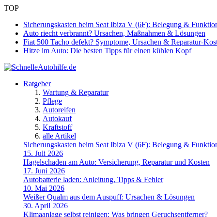
TOP
Sicherungskasten beim Seat Ibiza V (6F): Belegung & Funktio
Auto riecht verbrannt? Ursachen, Maßnahmen & Lösungen
Fiat 500 Tacho defekt? Symptome, Ursachen & Reparatur-Kos
Hitze im Auto: Die besten Tipps für einen kühlen Kopf
Ratgeber
Wartung & Reparatur
Pflege
Autoreifen
Autokauf
Kraftstoff
alle Artikel
Sicherungskasten beim Seat Ibiza V (6F): Belegung & Funktio
15. Juli 2026
Hagelschaden am Auto: Versicherung, Reparatur und Kosten
17. Juni 2026
Autobatterie laden: Anleitung, Tipps & Fehler
10. Mai 2026
Weißer Qualm aus dem Auspuff: Ursachen & Lösungen
30. April 2026
Klimaanlage selbst reinigen: Was bringen Geruchsentferner?