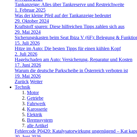
Tankanzeige: Alles über Tankreserve und Restreichweite
1. Februar 2025
Was der kleine Pfeil auf der Tankanzeige bedeutet
29. Oktober 2024
Kraftstoff sparen: Diese hilfreichen Tipps zahlen sich aus
29. Mai 2024
Sicherungskasten beim Seat Ibiza V (6F): Belegung & Funktio
15. Juli 2026
Hitze im Auto: Die besten Tipps für einen kühlen Kopf
2. Juli 2026
Hagelschaden am Auto: Versicherung, Reparatur und Kosten
17. Juni 2026
Warum die deutsche Parkscheibe in Österreich verboten ist
19. Mai 2026
Zurück
Weiter
Technik
Motor
Getriebe
Fahrwerk
Karosserie
Elektrik
Bremssystem
alle Artikel
Fehlercode P0420: Katalysatorwirkung ungenügend – Kat kapu
30. Juni 2026