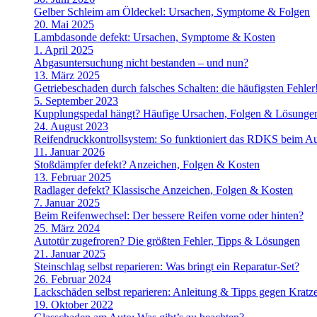
Gelber Schleim am Öldeckel: Ursachen, Symptome & Folgen
20. Mai 2025
Lambdasonde defekt: Ursachen, Symptome & Kosten
1. April 2025
Abgasuntersuchung nicht bestanden – und nun?
13. März 2025
Getriebeschaden durch falsches Schalten: die häufigsten Fehler
5. September 2023
Kupplungspedal hängt? Häufige Ursachen, Folgen & Lösunge
24. August 2023
Reifendruckkontrollsystem: So funktioniert das RDKS beim A
11. Januar 2026
Stoßdämpfer defekt? Anzeichen, Folgen & Kosten
13. Februar 2025
Radlager defekt? Klassische Anzeichen, Folgen & Kosten
7. Januar 2025
Beim Reifenwechsel: Der bessere Reifen vorne oder hinten?
25. März 2024
Autotür zugefroren? Die größten Fehler, Tipps & Lösungen
21. Januar 2025
Steinschlag selbst reparieren: Was bringt ein Reparatur-Set?
26. Februar 2024
Lackschäden selbst reparieren: Anleitung & Tipps gegen Kratz
19. Oktober 2022