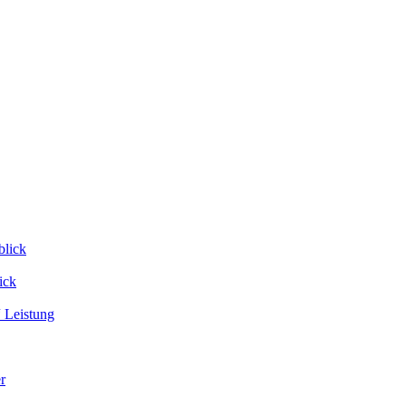
blick
ick
 Leistung
r