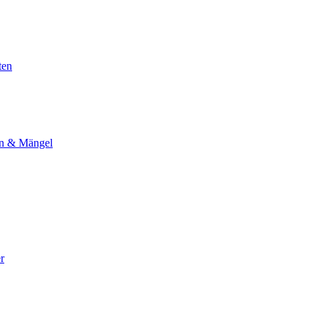
ten
en & Mängel
r