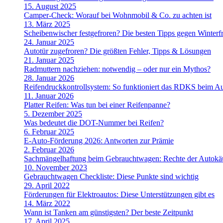
15. August 2025
Camper-Check: Worauf bei Wohnmobil & Co. zu achten ist
13. März 2025
Scheibenwischer festgefroren? Die besten Tipps gegen Winterfr
24. Januar 2025
Autotür zugefroren? Die größten Fehler, Tipps & Lösungen
21. Januar 2025
Radmuttern nachziehen: notwendig – oder nur ein Mythos?
28. Januar 2026
Reifendruckkontrollsystem: So funktioniert das RDKS beim A
11. Januar 2026
Platter Reifen: Was tun bei einer Reifenpanne?
5. Dezember 2025
Was bedeutet die DOT-Nummer bei Reifen?
6. Februar 2025
E-Auto-Förderung 2026: Antworten zur Prämie
2. Februar 2026
Sachmängelhaftung beim Gebrauchtwagen: Rechte der Autokä
10. November 2023
Gebrauchtwagen Checkliste: Diese Punkte sind wichtig
29. April 2022
Förderungen für Elektroautos: Diese Unterstützungen gibt es
14. März 2022
Wann ist Tanken am günstigsten? Der beste Zeitpunkt
17. April 2025