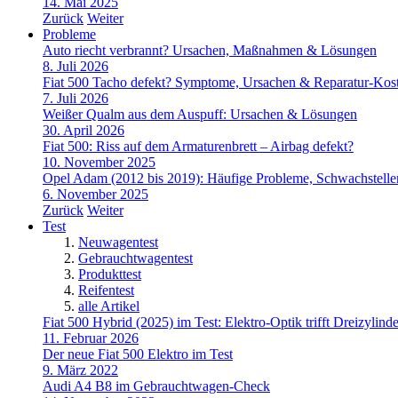
14. Mai 2025
Zurück
Weiter
Probleme
Auto riecht verbrannt? Ursachen, Maßnahmen & Lösungen
8. Juli 2026
Fiat 500 Tacho defekt? Symptome, Ursachen & Reparatur-Kos
7. Juli 2026
Weißer Qualm aus dem Auspuff: Ursachen & Lösungen
30. April 2026
Fiat 500: Riss auf dem Armaturenbrett – Airbag defekt?
10. November 2025
Opel Adam (2012 bis 2019): Häufige Probleme, Schwachstell
6. November 2025
Zurück
Weiter
Test
Neuwagentest
Gebrauchtwagentest
Produkttest
Reifentest
alle Artikel
Fiat 500 Hybrid (2025) im Test: Elektro-Optik trifft Dreizylinde
11. Februar 2026
Der neue Fiat 500 Elektro im Test
9. März 2022
Audi A4 B8 im Gebrauchtwagen-Check