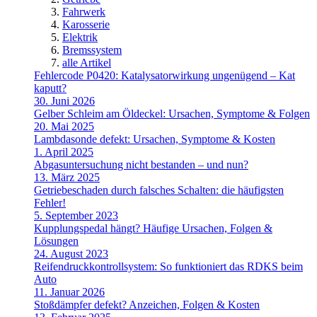
Fahrwerk
Karosserie
Elektrik
Bremssystem
alle Artikel
Fehlercode P0420: Katalysatorwirkung ungenügend – Kat
kaputt?
30. Juni 2026
Gelber Schleim am Öldeckel: Ursachen, Symptome & Folgen
20. Mai 2025
Lambdasonde defekt: Ursachen, Symptome & Kosten
1. April 2025
Abgasuntersuchung nicht bestanden – und nun?
13. März 2025
Getriebeschaden durch falsches Schalten: die häufigsten
Fehler!
5. September 2023
Kupplungspedal hängt? Häufige Ursachen, Folgen &
Lösungen
24. August 2023
Reifendruckkontrollsystem: So funktioniert das RDKS beim
Auto
11. Januar 2026
Stoßdämpfer defekt? Anzeichen, Folgen & Kosten