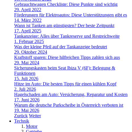
Gebrauchtwagen Checkliste: Diese Punkte sind wichtig
29. April 2022
Förderungen für Elektroautos: Diese Unterstützungen gibt es
14. März 2022
Wann ist Tanken am günstigsten? Der beste Zeitpunkt
17. April 2025
Tankanzeige: Alles über Tankreserve und Restreichweite
1. Februar 2025
Was der kleine Pfeil auf der Tankanzeige bedeutet
29. Oktober 2024
Kraftstoff sparen: Diese hilfreichen Tipps zahlen sich aus
29. Mai 2024
Sicherungskasten beim Seat Ibiza V (6F): Belegung &
Funktionen
15. Juli 2026
Hitze im Auto: Die besten Tipps für einen kühlen Kopf
2. Juli 2026
Hagelschaden am Auto: Versicherung, Reparatur und Kosten
17. Juni 2026
Warum die deutsche Parkscheibe in Österreich verboten ist
19. Mai 2026
Zurück
Weiter
Technik
Motor
Getriebe