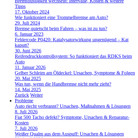
Bremsflüssigkeit wechseln: Intervalle, Kosten & weitere
Tipps
17. Oktober 2024
Wie funktioniert eine Trommelbremse am Auto?
29. Juli 2024
Bremse quietscht beim Fahren – was ist zu tun?
6. Januar 2023
Fehlercode P0420: Katalysatorwirkung ungenügend – Kat
kaputt?
30. Juni 2026
Reifendruckkontrollsystem: So funktioniert das RDKS beim
Auto
11. Januar 2026
Gelber Schleim am Öldeckel: Ursachen, Symptome & Folgen
20. Mai 2025
Was tun, wenn die Handbremse nicht mehr zieht?
14. Mai 2025
Zurück
Weiter
Probleme
Auto riecht verbrannt? Ursachen, Maßnahmen & Lösungen
8. Juli 2026
Fiat 500 Tacho defekt? Symptome, Ursachen & Reparatur-
Kosten
7. Juli 2026
Weißer Qualm aus dem Auspuff: Ursachen & Lösungen