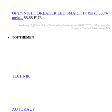
Osram NIGHT BREAKER LED SMART H7; bis zu 330%
mehr...
88,88 EUR
Werbung (Affiliate Link) / Letzte Aktualisierung am 28.07.2026 / Bilder von der
Amazon Product Advertising API
TOP THEMEN
TECHNIK
AUTOKAUF