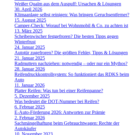
Weißer Qualm aus dem Auspuff: Ursachen & Lösungen
30. April 2026
Klimaanlage selbst reinigen: Was bringen Geruchsentferner?
15. August 2025
Camper-Check: Worauf bei Wohnmobil & Co. zu achten ist
13. März 2025
Scheibenwischer festgefroren? Die besten Tipps gegen
Winterfrust
24. Januar 2025
Autotür zugefroren? Die größten Fehler, Tipps & Lösungen
21. Januar 2025
Radmuttern nachziehen: notwendig – oder nur ein Mythos?
28. Januar 2026
Reifendruckkontrollsystem: So funktioniert das RDKS beim
Auto
11. Januar 2026
Platter Reifen: Was tun bei einer Reifenpanne?
5. Dezember 2025
Was bedeutet die DOT-Nummer bei Reifen?
6. Februar 2025
E-Auto-Förderung 2026: Antworten zur Prämie
2. Februar 2026
Sachmängelhaftung beim Gebrauchtwagen: Rechte der
Autokäufer
10. November 2023