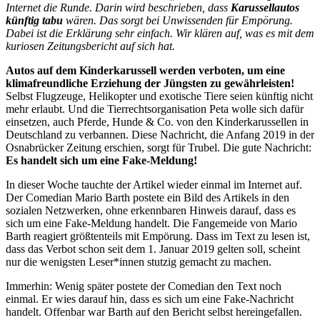
Internet die Runde. Darin wird beschrieben, dass
Karussellautos
künftig tabu
wären. Das sorgt bei Unwissenden für Empörung.
Dabei ist die Erklärung sehr einfach. Wir klären auf, was es mit dem
kuriosen Zeitungsbericht auf sich hat.
Autos auf dem Kinderkarussell werden verboten, um eine
klimafreundliche Erziehung der Jüngsten zu gewährleisten!
Selbst Flugzeuge, Helikopter und exotische Tiere seien künftig nicht
mehr erlaubt. Und die Tierrechtsorganisation Peta wolle sich dafür
einsetzen, auch Pferde, Hunde & Co. von den Kinderkarussellen in
Deutschland zu verbannen. Diese Nachricht, die Anfang 2019 in der
Osnabrücker Zeitung erschien, sorgt für Trubel. Die gute Nachricht:
Es handelt sich um eine Fake-Meldung!
In dieser Woche tauchte der Artikel wieder einmal im Internet auf.
Der Comedian Mario Barth postete ein Bild des Artikels in den
sozialen Netzwerken, ohne erkennbaren Hinweis darauf, dass es
sich um eine Fake-Meldung handelt. Die Fangemeide von Mario
Barth reagiert größtenteils mit Empörung. Dass im Text zu lesen ist,
dass das Verbot schon seit dem 1. Januar 2019 gelten soll, scheint
nur die wenigsten Leser*innen stutzig gemacht zu machen.
Immerhin: Wenig später postete der Comedian den Text noch
einmal. Er wies darauf hin, dass es sich um eine Fake-Nachricht
handelt. Offenbar war Barth auf den Bericht selbst hereingefallen.