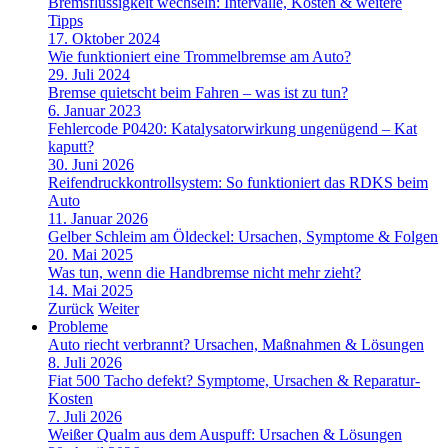
Bremsflüssigkeit wechseln: Intervalle, Kosten & weitere
Tipps
17. Oktober 2024
Wie funktioniert eine Trommelbremse am Auto?
29. Juli 2024
Bremse quietscht beim Fahren – was ist zu tun?
6. Januar 2023
Fehlercode P0420: Katalysatorwirkung ungenügend – Kat
kaputt?
30. Juni 2026
Reifendruckkontrollsystem: So funktioniert das RDKS beim
Auto
11. Januar 2026
Gelber Schleim am Öldeckel: Ursachen, Symptome & Folgen
20. Mai 2025
Was tun, wenn die Handbremse nicht mehr zieht?
14. Mai 2025
Zurück
Weiter
Probleme
Auto riecht verbrannt? Ursachen, Maßnahmen & Lösungen
8. Juli 2026
Fiat 500 Tacho defekt? Symptome, Ursachen & Reparatur-
Kosten
7. Juli 2026
Weißer Qualm aus dem Auspuff: Ursachen & Lösungen