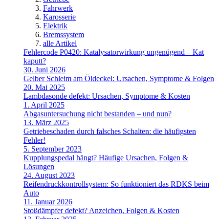
Fahrwerk
Karosserie
Elektrik
Bremssystem
alle Artikel
Fehlercode P0420: Katalysatorwirkung ungenügend – Kat
kaputt?
30. Juni 2026
Gelber Schleim am Öldeckel: Ursachen, Symptome & Folgen
20. Mai 2025
Lambdasonde defekt: Ursachen, Symptome & Kosten
1. April 2025
Abgasuntersuchung nicht bestanden – und nun?
13. März 2025
Getriebeschaden durch falsches Schalten: die häufigsten
Fehler!
5. September 2023
Kupplungspedal hängt? Häufige Ursachen, Folgen &
Lösungen
24. August 2023
Reifendruckkontrollsystem: So funktioniert das RDKS beim
Auto
11. Januar 2026
Stoßdämpfer defekt? Anzeichen, Folgen & Kosten