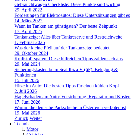
Gebrauchtwagen Checkliste: Diese Punkte sind wichtig
29. April 2022
Förderungen für Elektroautos: Diese Unterstützungen gibt es
14. März 2022
Wann ist Tanken am günstigsten? Der beste Zeitpunkt
17. April 2025
Tankanzeige: Alles über Tankreserve und Restreichweite
1. Februar 2025
Was der kleine Pfeil auf der Tankanzeige bedeutet
29. Oktober 2024
Kraftstoff sparen: Diese hilfreichen Tipps zahlen sich aus
29. Mai 2024
Sicherungskasten beim Seat Ibiza V (6F): Belegung &
Funktionen
15. Juli 2026
Hitze im Auto: Die besten Tipps für einen kühlen Kopf
2. Juli 2026
Hagelschaden am Auto: Versicherung, Reparatur und Kosten
17. Juni 2026
Warum die deutsche Parkscheibe in Österreich verboten ist
19. Mai 2026
Zurück
Weiter
Technik
Motor
Getriebe