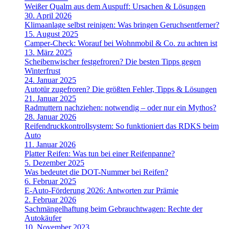
Weißer Qualm aus dem Auspuff: Ursachen & Lösungen
30. April 2026
Klimaanlage selbst reinigen: Was bringen Geruchsentferner?
15. August 2025
Camper-Check: Worauf bei Wohnmobil & Co. zu achten ist
13. März 2025
Scheibenwischer festgefroren? Die besten Tipps gegen
Winterfrust
24. Januar 2025
Autotür zugefroren? Die größten Fehler, Tipps & Lösungen
21. Januar 2025
Radmuttern nachziehen: notwendig – oder nur ein Mythos?
28. Januar 2026
Reifendruckkontrollsystem: So funktioniert das RDKS beim
Auto
11. Januar 2026
Platter Reifen: Was tun bei einer Reifenpanne?
5. Dezember 2025
Was bedeutet die DOT-Nummer bei Reifen?
6. Februar 2025
E-Auto-Förderung 2026: Antworten zur Prämie
2. Februar 2026
Sachmängelhaftung beim Gebrauchtwagen: Rechte der
Autokäufer
10. November 2023