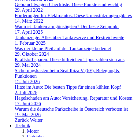
Gebrauchtwagen Checkliste: Diese Punkte sind wichtig
29. April 2022
Förderungen für Elektroautos: Diese Unterstützungen gibt es
14. März 2022
Wann ist Tanken am günstigsten? Der beste Zeitpunkt
17. April 2025
Tankanzeige: Alles über Tankreserve und Restreichweite
1. Februar 2025
Was der kleine Pfeil auf der Tankanzeige bedeutet
29. Oktober 2024
Kraftstoff sparen: Diese hilfreichen Tipps zahlen sich aus
29. Mai 2024
Sicherungskasten beim Seat Ibiza V (6F): Belegung &
Funktionen
15. Juli 2026
Hitze im Auto: Die besten Tipps für einen kühlen Kopf
2. Juli 2026
Hagelschaden am Auto: Versicherung, Reparatur und Kosten
17. Juni 2026
Warum die deutsche Parkscheibe in Österreich verboten ist
19. Mai 2026
Zurück
Weiter
Technik
Motor
Getriebe