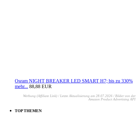
Osram NIGHT BREAKER LED SMART H7; bis zu 330%
mehr...
88,88 EUR
Werbung (Affiliate Link) / Letzte Aktualisierung am 28.07.2026 / Bilder von der
Amazon Product Advertising API
TOP THEMEN