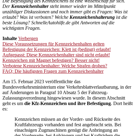
Die Befestigung des Kennzeichens ist eine Wissenschaft für sich.
Der
Kennzeichenhalter
steht immer wieder im Mittelpunkt
unzähliger Diskussionen und noch immer gibt es Fragen: Was ist
erlaubt? Was ist verboten? Welche
Kennzeichenhalterung
ist die
beste Lösung? SchnelleAutohilfe.de gibt Antworten auf die
wichtigsten Fragen.
Inhalte
Verbergen
Diese Voraussetzungen für Kennzeichenhalten gelten
Befestigung der Kennzeichen: Klett ist (bedingt) erlaubt!
Aufgepasst: Diese Kennzeichenhalter sind nicht erlaubt!
Kennzeichen mit Magnet befestigen? Besser nicht!
Verbotene Kennzeichenhalter: Welche Strafen drohen?
FAQ: Die häufigsten Fragen zum Kennzeichenhalter
Am 15. Februar 2023 veröffentlichte das
Bundesverkehrsministerium eine Verkehrsblattverlautbarung, in der
auf Änderungen in Paragraf 10 Absatz 5 der Fahrzeug-
Zulassungsverordnung hingewiesen wurde. In diesem Abschnitt
geht es um
die Kfz-Kennzeichen und ihre Befestigung
. Dort heißt
es:
Kennzeichen müssen an der Vorder- und Rückseite des
Kraftfahrzeugs vorhanden und fest angebracht sein. Bei
einachsigen Zugmaschinen genügt die Anbringung an
der Vorderseite, bei Anhängern und bei Krafträdern die