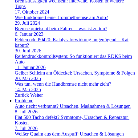
Bremsflüssigkeit wechseln: Intervalle, Kosten & weitere
Tipps
17. Oktober 2024
Wie funktioniert eine Trommelbremse am Auto?
29. Juli 2024
Bremse quietscht beim Fahren – was ist zu tun?
6. Januar 2023
Fehlercode P0420: Katalysatorwirkung ungenügend – Kat
kaputt?
30. Juni 2026
Reifendruckkontrollsystem: So funktioniert das RDKS beim
Auto
11. Januar 2026
Gelber Schleim am Öldeckel: Ursachen, Symptome & Folgen
20. Mai 2025
Was tun, wenn die Handbremse nicht mehr zieht?
14. Mai 2025
Zurück
Weiter
Probleme
Auto riecht verbrannt? Ursachen, Maßnahmen & Lösungen
8. Juli 2026
Fiat 500 Tacho defekt? Symptome, Ursachen & Reparatur-
Kosten
7. Juli 2026
Weißer Qualm aus dem Auspuff: Ursachen & Lösungen