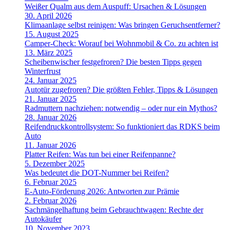
Weißer Qualm aus dem Auspuff: Ursachen & Lösungen
30. April 2026
Klimaanlage selbst reinigen: Was bringen Geruchsentferner?
15. August 2025
Camper-Check: Worauf bei Wohnmobil & Co. zu achten ist
13. März 2025
Scheibenwischer festgefroren? Die besten Tipps gegen
Winterfrust
24. Januar 2025
Autotür zugefroren? Die größten Fehler, Tipps & Lösungen
21. Januar 2025
Radmuttern nachziehen: notwendig – oder nur ein Mythos?
28. Januar 2026
Reifendruckkontrollsystem: So funktioniert das RDKS beim
Auto
11. Januar 2026
Platter Reifen: Was tun bei einer Reifenpanne?
5. Dezember 2025
Was bedeutet die DOT-Nummer bei Reifen?
6. Februar 2025
E-Auto-Förderung 2026: Antworten zur Prämie
2. Februar 2026
Sachmängelhaftung beim Gebrauchtwagen: Rechte der
Autokäufer
10. November 2023