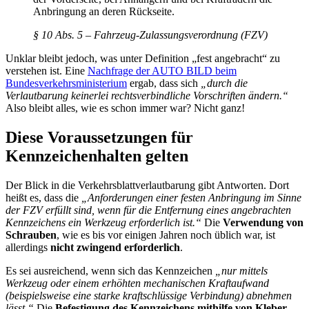
Anbringung an deren Rückseite.
§ 10 Abs. 5 – Fahrzeug-Zulassungsverordnung (FZV)
Unklar bleibt jedoch, was unter Definition „fest angebracht“ zu
verstehen ist. Eine
Nachfrage der AUTO BILD beim
Bundesverkehrsministerium
ergab, dass sich
„durch die
Verlautbarung keinerlei rechtsverbindliche Vorschriften ändern.“
Also bleibt alles, wie es schon immer war? Nicht ganz!
Diese Voraussetzungen für
Kennzeichenhalten gelten
Der Blick in die Verkehrsblattverlautbarung gibt Antworten. Dort
heißt es, dass die
„Anforderungen einer festen Anbringung im Sinne
der FZV erfüllt sind, wenn für die Entfernung eines angebrachten
Kennzeichens ein Werkzeug erforderlich ist.“
Die
Verwendung von
Schrauben
, wie es bis vor einigen Jahren noch üblich war, ist
allerdings
nicht zwingend erforderlich
.
Es sei ausreichend, wenn sich das Kennzeichen
„nur mittels
Werkzeug oder einem erhöhten mechanischen Kraftaufwand
(beispielsweise eine starke kraftschlüssige Verbindung) abnehmen
lässt.“
Die
Befestigung des Kennzeichens mithilfe von Kleber,