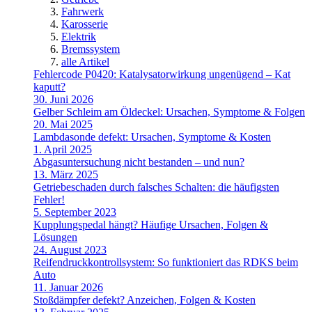
Fahrwerk
Karosserie
Elektrik
Bremssystem
alle Artikel
Fehlercode P0420: Katalysatorwirkung ungenügend – Kat
kaputt?
30. Juni 2026
Gelber Schleim am Öldeckel: Ursachen, Symptome & Folgen
20. Mai 2025
Lambdasonde defekt: Ursachen, Symptome & Kosten
1. April 2025
Abgasuntersuchung nicht bestanden – und nun?
13. März 2025
Getriebeschaden durch falsches Schalten: die häufigsten
Fehler!
5. September 2023
Kupplungspedal hängt? Häufige Ursachen, Folgen &
Lösungen
24. August 2023
Reifendruckkontrollsystem: So funktioniert das RDKS beim
Auto
11. Januar 2026
Stoßdämpfer defekt? Anzeichen, Folgen & Kosten