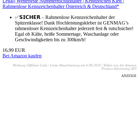
Legal] Wetterfeste Nummernschildhalter | Kennzeichen Klett |
Rahmenlose Kennzeichenhalter Österreich & Deutschland*
✅𝗦𝗜𝗖𝗛𝗘𝗥 – Rahmenlose Kennzeichenhalter der
Spitzenklasse! Dank Hochleistungskleber ist GENMAG’s
rahmenloser Kennzeichenhalter jederzeit fest & rutschsicher!
Egal ob Kälte, heiße Sommertage, Waschanlage oder
Geschwindigkeiten bis zu 300km/h!
16,99 EUR
Bei Amazon kaufen
Werbung (Affiliate Link) / Letzte Aktualisierung am 6.08.2026 / Bilder von der Amazon
Product Advertising API
ANZEIGE