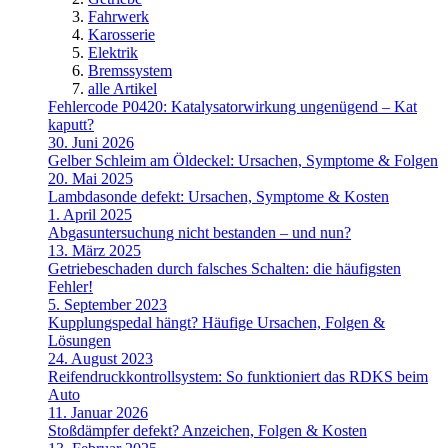
Fahrwerk
Karosserie
Elektrik
Bremssystem
alle Artikel
Fehlercode P0420: Katalysatorwirkung ungenügend – Kat
kaputt?
30. Juni 2026
Gelber Schleim am Öldeckel: Ursachen, Symptome & Folgen
20. Mai 2025
Lambdasonde defekt: Ursachen, Symptome & Kosten
1. April 2025
Abgasuntersuchung nicht bestanden – und nun?
13. März 2025
Getriebeschaden durch falsches Schalten: die häufigsten
Fehler!
5. September 2023
Kupplungspedal hängt? Häufige Ursachen, Folgen &
Lösungen
24. August 2023
Reifendruckkontrollsystem: So funktioniert das RDKS beim
Auto
11. Januar 2026
Stoßdämpfer defekt? Anzeichen, Folgen & Kosten