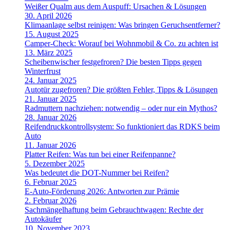
Weißer Qualm aus dem Auspuff: Ursachen & Lösungen
30. April 2026
Klimaanlage selbst reinigen: Was bringen Geruchsentferner?
15. August 2025
Camper-Check: Worauf bei Wohnmobil & Co. zu achten ist
13. März 2025
Scheibenwischer festgefroren? Die besten Tipps gegen
Winterfrust
24. Januar 2025
Autotür zugefroren? Die größten Fehler, Tipps & Lösungen
21. Januar 2025
Radmuttern nachziehen: notwendig – oder nur ein Mythos?
28. Januar 2026
Reifendruckkontrollsystem: So funktioniert das RDKS beim
Auto
11. Januar 2026
Platter Reifen: Was tun bei einer Reifenpanne?
5. Dezember 2025
Was bedeutet die DOT-Nummer bei Reifen?
6. Februar 2025
E-Auto-Förderung 2026: Antworten zur Prämie
2. Februar 2026
Sachmängelhaftung beim Gebrauchtwagen: Rechte der
Autokäufer
10. November 2023