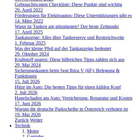
Gebrauchtwagen Checkliste: Diese Punkte sind wichtig
29. April 2022
Förderungen für Elektroautos: Diese Unterstützungen gibt es
14. März 2022
Wann ist Tanken am günstigsten? Der beste Zeitpunkt
17. April 2025
Tankanzeige: Alles über Tankreserve und Restreichweite
1. Februar 2025
Was der kleine Pfeil auf der Tankanzeige bedeutet
29. Oktober 2024
Kraftstoff sparen: Diese hilfreichen Tipps zahlen sich aus
29. Mai 2024
Sicherungskasten beim Seat Ibiza V (6F): Belegung &
Funktionen
15. Juli 2026
Hitze im Auto: Die besten Tipps für einen kühlen Kopf
2. Juli 2026
Hagelschaden am Auto: Versicherung, Reparatur und Kosten
17. Juni 2026
Warum die deutsche Parkscheibe in Österreich verboten ist
19. Mai 2026
Zurück
Weiter
Technik
Motor
Getriebe