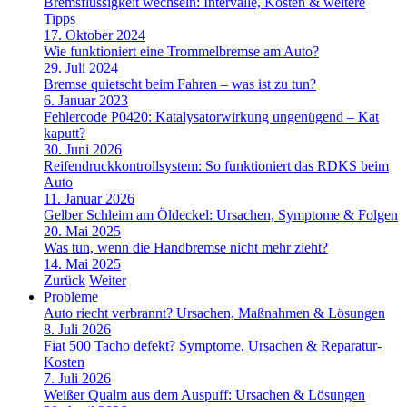
Bremsflüssigkeit wechseln: Intervalle, Kosten & weitere
Tipps
17. Oktober 2024
Wie funktioniert eine Trommelbremse am Auto?
29. Juli 2024
Bremse quietscht beim Fahren – was ist zu tun?
6. Januar 2023
Fehlercode P0420: Katalysatorwirkung ungenügend – Kat
kaputt?
30. Juni 2026
Reifendruckkontrollsystem: So funktioniert das RDKS beim
Auto
11. Januar 2026
Gelber Schleim am Öldeckel: Ursachen, Symptome & Folgen
20. Mai 2025
Was tun, wenn die Handbremse nicht mehr zieht?
14. Mai 2025
Zurück
Weiter
Probleme
Auto riecht verbrannt? Ursachen, Maßnahmen & Lösungen
8. Juli 2026
Fiat 500 Tacho defekt? Symptome, Ursachen & Reparatur-
Kosten
7. Juli 2026
Weißer Qualm aus dem Auspuff: Ursachen & Lösungen