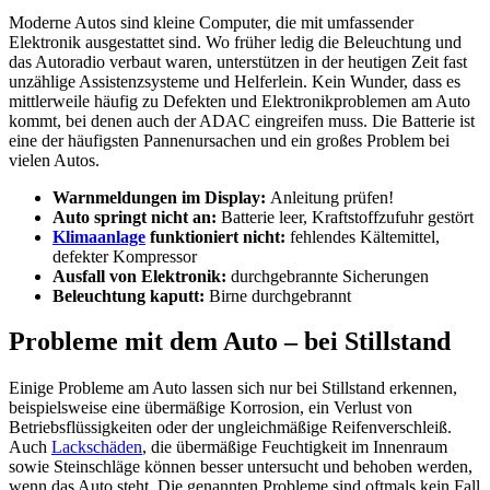
Moderne Autos sind kleine Computer, die mit umfassender
Elektronik ausgestattet sind. Wo früher ledig die Beleuchtung und
das Autoradio verbaut waren, unterstützen in der heutigen Zeit fast
unzählige Assistenzsysteme und Helferlein. Kein Wunder, dass es
mittlerweile häufig zu Defekten und Elektronikproblemen am Auto
kommt, bei denen auch der ADAC eingreifen muss. Die Batterie ist
eine der häufigsten Pannenursachen und ein großes Problem bei
vielen Autos.
Warnmeldungen im Display:
Anleitung prüfen!
Auto springt nicht an:
Batterie leer, Kraftstoffzufuhr gestört
Klimaanlage
funktioniert nicht:
fehlendes Kältemittel,
defekter Kompressor
Ausfall von Elektronik:
durchgebrannte Sicherungen
Beleuchtung kaputt:
Birne durchgebrannt
Probleme mit dem Auto – bei Stillstand
Einige Probleme am Auto lassen sich nur bei Stillstand erkennen,
beispielsweise eine übermäßige Korrosion, ein Verlust von
Betriebsflüssigkeiten oder der ungleichmäßige Reifenverschleiß.
Auch
Lackschäden
, die übermäßige Feuchtigkeit im Innenraum
sowie Steinschläge können besser untersucht und behoben werden,
wenn das Auto steht. Die genannten Probleme sind oftmals kein Fall