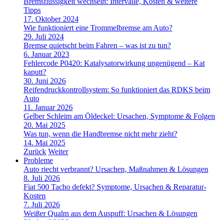
Bremsflüssigkeit wechseln: Intervalle, Kosten & weitere
Tipps
17. Oktober 2024
Wie funktioniert eine Trommelbremse am Auto?
29. Juli 2024
Bremse quietscht beim Fahren – was ist zu tun?
6. Januar 2023
Fehlercode P0420: Katalysatorwirkung ungenügend – Kat
kaputt?
30. Juni 2026
Reifendruckkontrollsystem: So funktioniert das RDKS beim
Auto
11. Januar 2026
Gelber Schleim am Öldeckel: Ursachen, Symptome & Folgen
20. Mai 2025
Was tun, wenn die Handbremse nicht mehr zieht?
14. Mai 2025
Zurück
Weiter
Probleme
Auto riecht verbrannt? Ursachen, Maßnahmen & Lösungen
8. Juli 2026
Fiat 500 Tacho defekt? Symptome, Ursachen & Reparatur-
Kosten
7. Juli 2026
Weißer Qualm aus dem Auspuff: Ursachen & Lösungen