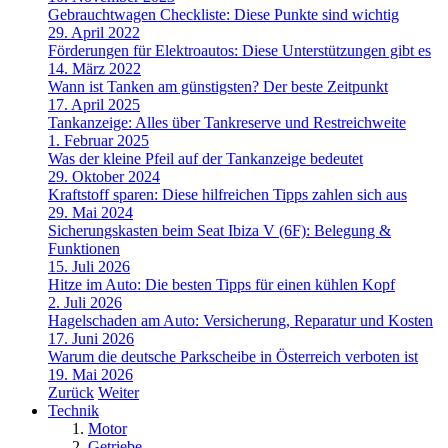
Gebrauchtwagen Checkliste: Diese Punkte sind wichtig
29. April 2022
Förderungen für Elektroautos: Diese Unterstützungen gibt es
14. März 2022
Wann ist Tanken am günstigsten? Der beste Zeitpunkt
17. April 2025
Tankanzeige: Alles über Tankreserve und Restreichweite
1. Februar 2025
Was der kleine Pfeil auf der Tankanzeige bedeutet
29. Oktober 2024
Kraftstoff sparen: Diese hilfreichen Tipps zahlen sich aus
29. Mai 2024
Sicherungskasten beim Seat Ibiza V (6F): Belegung &
Funktionen
15. Juli 2026
Hitze im Auto: Die besten Tipps für einen kühlen Kopf
2. Juli 2026
Hagelschaden am Auto: Versicherung, Reparatur und Kosten
17. Juni 2026
Warum die deutsche Parkscheibe in Österreich verboten ist
19. Mai 2026
Zurück
Weiter
Technik
Motor
Getriebe