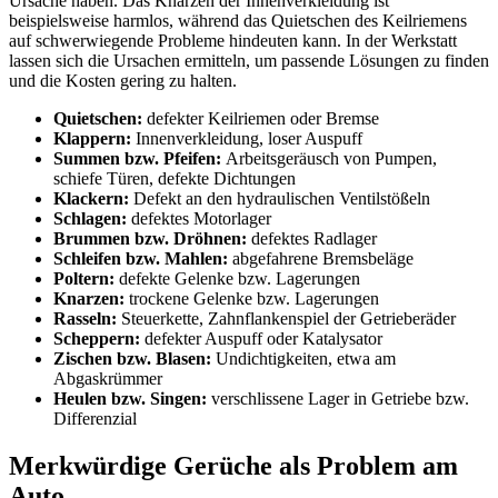
Ursache haben. Das Knarzen der Innenverkleidung ist
beispielsweise harmlos, während das Quietschen des Keilriemens
auf schwerwiegende Probleme hindeuten kann. In der Werkstatt
lassen sich die Ursachen ermitteln, um passende Lösungen zu finden
und die Kosten gering zu halten.
Quietschen:
defekter Keilriemen oder Bremse
Klappern:
Innenverkleidung, loser Auspuff
Summen bzw. Pfeifen:
Arbeitsgeräusch von Pumpen,
schiefe Türen, defekte Dichtungen
Klackern:
Defekt an den hydraulischen Ventilstößeln
Schlagen:
defektes Motorlager
Brummen bzw. Dröhnen:
defektes Radlager
Schleifen bzw. Mahlen:
abgefahrene Bremsbeläge
Poltern:
defekte Gelenke bzw. Lagerungen
Knarzen:
trockene Gelenke bzw. Lagerungen
Rasseln:
Steuerkette, Zahnflankenspiel der Getrieberäder
Scheppern:
defekter Auspuff oder Katalysator
Zischen bzw. Blasen:
Undichtigkeiten, etwa am
Abgaskrümmer
Heulen bzw. Singen:
verschlissene Lager in Getriebe bzw.
Differenzial
Merkwürdige Gerüche als Problem am
Auto