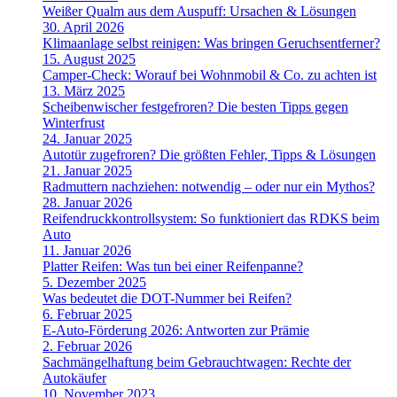
Weißer Qualm aus dem Auspuff: Ursachen & Lösungen
30. April 2026
Klimaanlage selbst reinigen: Was bringen Geruchsentferner?
15. August 2025
Camper-Check: Worauf bei Wohnmobil & Co. zu achten ist
13. März 2025
Scheibenwischer festgefroren? Die besten Tipps gegen
Winterfrust
24. Januar 2025
Autotür zugefroren? Die größten Fehler, Tipps & Lösungen
21. Januar 2025
Radmuttern nachziehen: notwendig – oder nur ein Mythos?
28. Januar 2026
Reifendruckkontrollsystem: So funktioniert das RDKS beim
Auto
11. Januar 2026
Platter Reifen: Was tun bei einer Reifenpanne?
5. Dezember 2025
Was bedeutet die DOT-Nummer bei Reifen?
6. Februar 2025
E-Auto-Förderung 2026: Antworten zur Prämie
2. Februar 2026
Sachmängelhaftung beim Gebrauchtwagen: Rechte der
Autokäufer
10. November 2023