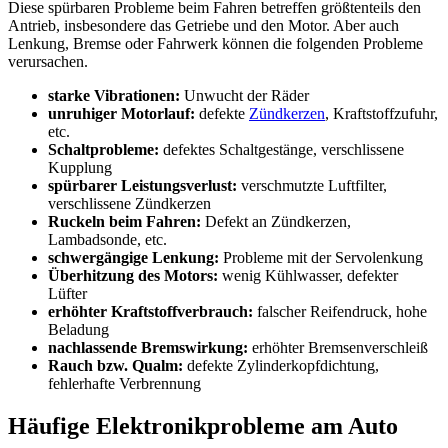
Diese spürbaren Probleme beim Fahren betreffen größtenteils den
Antrieb, insbesondere das Getriebe und den Motor. Aber auch
Lenkung, Bremse oder Fahrwerk können die folgenden Probleme
verursachen.
starke Vibrationen:
Unwucht der Räder
unruhiger Motorlauf:
defekte
Zündkerzen
, Kraftstoffzufuhr,
etc.
Schaltprobleme:
defektes Schaltgestänge, verschlissene
Kupplung
spürbarer Leistungsverlust:
verschmutzte Luftfilter,
verschlissene Zündkerzen
Ruckeln beim Fahren:
Defekt an Zündkerzen,
Lambadsonde, etc.
schwergängige Lenkung:
Probleme mit der Servolenkung
Überhitzung des Motors:
wenig Kühlwasser, defekter
Lüfter
erhöhter Kraftstoffverbrauch:
falscher Reifendruck, hohe
Beladung
nachlassende Bremswirkung:
erhöhter Bremsenverschleiß
Rauch bzw. Qualm:
defekte Zylinderkopfdichtung,
fehlerhafte Verbrennung
Häufige Elektronikprobleme am Auto