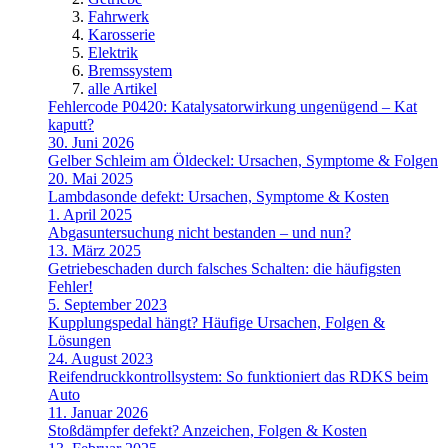
Fahrwerk
Karosserie
Elektrik
Bremssystem
alle Artikel
Fehlercode P0420: Katalysatorwirkung ungenügend – Kat
kaputt?
30. Juni 2026
Gelber Schleim am Öldeckel: Ursachen, Symptome & Folgen
20. Mai 2025
Lambdasonde defekt: Ursachen, Symptome & Kosten
1. April 2025
Abgasuntersuchung nicht bestanden – und nun?
13. März 2025
Getriebeschaden durch falsches Schalten: die häufigsten
Fehler!
5. September 2023
Kupplungspedal hängt? Häufige Ursachen, Folgen &
Lösungen
24. August 2023
Reifendruckkontrollsystem: So funktioniert das RDKS beim
Auto
11. Januar 2026
Stoßdämpfer defekt? Anzeichen, Folgen & Kosten