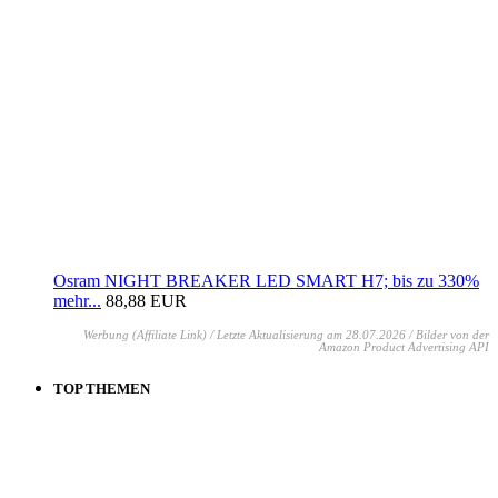
Osram NIGHT BREAKER LED SMART H7; bis zu 330%
mehr...
88,88 EUR
Werbung (Affiliate Link) / Letzte Aktualisierung am 28.07.2026 / Bilder von der
Amazon Product Advertising API
TOP THEMEN