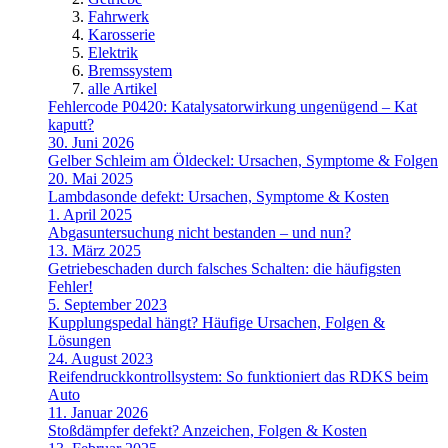
Fahrwerk
Karosserie
Elektrik
Bremssystem
alle Artikel
Fehlercode P0420: Katalysatorwirkung ungenügend – Kat
kaputt?
30. Juni 2026
Gelber Schleim am Öldeckel: Ursachen, Symptome & Folgen
20. Mai 2025
Lambdasonde defekt: Ursachen, Symptome & Kosten
1. April 2025
Abgasuntersuchung nicht bestanden – und nun?
13. März 2025
Getriebeschaden durch falsches Schalten: die häufigsten
Fehler!
5. September 2023
Kupplungspedal hängt? Häufige Ursachen, Folgen &
Lösungen
24. August 2023
Reifendruckkontrollsystem: So funktioniert das RDKS beim
Auto
11. Januar 2026
Stoßdämpfer defekt? Anzeichen, Folgen & Kosten