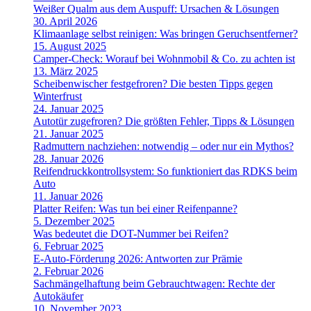
Weißer Qualm aus dem Auspuff: Ursachen & Lösungen
30. April 2026
Klimaanlage selbst reinigen: Was bringen Geruchsentferner?
15. August 2025
Camper-Check: Worauf bei Wohnmobil & Co. zu achten ist
13. März 2025
Scheibenwischer festgefroren? Die besten Tipps gegen
Winterfrust
24. Januar 2025
Autotür zugefroren? Die größten Fehler, Tipps & Lösungen
21. Januar 2025
Radmuttern nachziehen: notwendig – oder nur ein Mythos?
28. Januar 2026
Reifendruckkontrollsystem: So funktioniert das RDKS beim
Auto
11. Januar 2026
Platter Reifen: Was tun bei einer Reifenpanne?
5. Dezember 2025
Was bedeutet die DOT-Nummer bei Reifen?
6. Februar 2025
E-Auto-Förderung 2026: Antworten zur Prämie
2. Februar 2026
Sachmängelhaftung beim Gebrauchtwagen: Rechte der
Autokäufer
10. November 2023