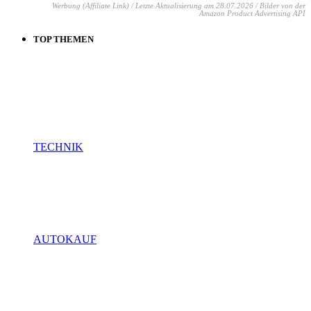
Werbung (Affiliate Link) / Letzte Aktualisierung am 28.07.2026 / Bilder von der
Amazon Product Advertising API
TOP THEMEN
TECHNIK
AUTOKAUF