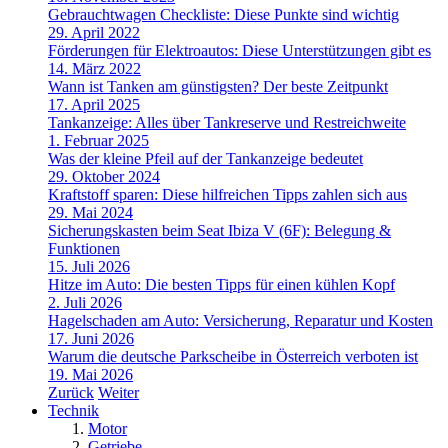
Gebrauchtwagen Checkliste: Diese Punkte sind wichtig
29. April 2022
Förderungen für Elektroautos: Diese Unterstützungen gibt es
14. März 2022
Wann ist Tanken am günstigsten? Der beste Zeitpunkt
17. April 2025
Tankanzeige: Alles über Tankreserve und Restreichweite
1. Februar 2025
Was der kleine Pfeil auf der Tankanzeige bedeutet
29. Oktober 2024
Kraftstoff sparen: Diese hilfreichen Tipps zahlen sich aus
29. Mai 2024
Sicherungskasten beim Seat Ibiza V (6F): Belegung &
Funktionen
15. Juli 2026
Hitze im Auto: Die besten Tipps für einen kühlen Kopf
2. Juli 2026
Hagelschaden am Auto: Versicherung, Reparatur und Kosten
17. Juni 2026
Warum die deutsche Parkscheibe in Österreich verboten ist
19. Mai 2026
Zurück
Weiter
Technik
Motor
Getriebe