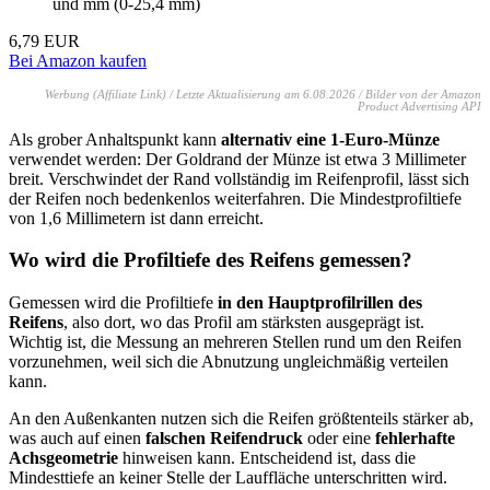
und mm (0-25,4 mm)
6,79 EUR
Bei Amazon kaufen
Werbung (Affiliate Link) / Letzte Aktualisierung am 6.08.2026 / Bilder von der Amazon
Product Advertising API
Als grober Anhaltspunkt kann
alternativ eine 1-Euro-Münze
verwendet werden: Der Goldrand der Münze ist etwa 3 Millimeter
breit. Verschwindet der Rand vollständig im Reifenprofil, lässt sich
der Reifen noch bedenkenlos weiterfahren. Die Mindestprofiltiefe
von 1,6 Millimetern ist dann erreicht.
Wo wird die Profiltiefe des Reifens gemessen?
Gemessen wird die Profiltiefe
in den Hauptprofilrillen des
Reifens
, also dort, wo das Profil am stärksten ausgeprägt ist.
Wichtig ist, die Messung an mehreren Stellen rund um den Reifen
vorzunehmen, weil sich die Abnutzung ungleichmäßig verteilen
kann.
An den Außenkanten nutzen sich die Reifen größtenteils stärker ab,
was auch auf einen
falschen Reifendruck
oder eine
fehlerhafte
Achsgeometrie
hinweisen kann. Entscheidend ist, dass die
Mindesttiefe an keiner Stelle der Lauffläche unterschritten wird.