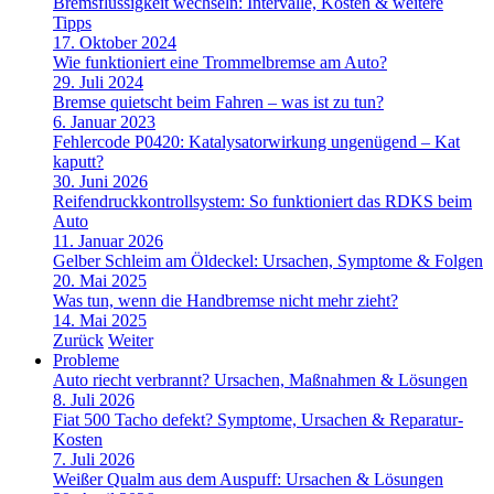
Bremsflüssigkeit wechseln: Intervalle, Kosten & weitere
Tipps
17. Oktober 2024
Wie funktioniert eine Trommelbremse am Auto?
29. Juli 2024
Bremse quietscht beim Fahren – was ist zu tun?
6. Januar 2023
Fehlercode P0420: Katalysatorwirkung ungenügend – Kat
kaputt?
30. Juni 2026
Reifendruckkontrollsystem: So funktioniert das RDKS beim
Auto
11. Januar 2026
Gelber Schleim am Öldeckel: Ursachen, Symptome & Folgen
20. Mai 2025
Was tun, wenn die Handbremse nicht mehr zieht?
14. Mai 2025
Zurück
Weiter
Probleme
Auto riecht verbrannt? Ursachen, Maßnahmen & Lösungen
8. Juli 2026
Fiat 500 Tacho defekt? Symptome, Ursachen & Reparatur-
Kosten
7. Juli 2026
Weißer Qualm aus dem Auspuff: Ursachen & Lösungen