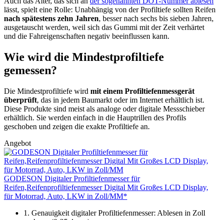
Auch das Alter, das sich an
der sogenannten DOT-Nummer ablesen
lässt, spielt eine Rolle: Unabhängig von der Profiltiefe sollten Reifen
nach spätestens zehn Jahren
, besser nach sechs bis sieben Jahren,
ausgetauscht werden, weil sich das Gummi mit der Zeit verhärtet
und die Fahreigenschaften negativ beeinflussen kann.
Wie wird die Mindestprofiltiefe
gemessen?
Die Mindestprofiltiefe wird
mit einem Profiltiefenmessgerät
überprüft
, das in jedem Baumarkt oder im Internet erhältlich ist.
Diese Produkte sind meist als analoge oder digitale Messschieber
erhältlich. Sie werden einfach in die Hauptrillen des Profils
geschoben und zeigen die exakte Profiltiefe an.
Angebot
GODESON Digitaler Profiltiefenmesser für
Reifen,Reifenprofiltiefenmesser Digital Mit Großes LCD Display,
für Motorrad, Auto, LKW in Zoll/MM*
1. Genauigkeit digitaler Profiltiefenmesser: Ablesen in Zoll