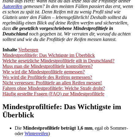
Hand aufs Herz: Wann hast du das letzte Mal die Profiltiefe deiner
Autoreifen
gemessen? In den meisten Fällen passiert das erst, wenn
es schon zu spät ist. Denn Reifen mit zu wenig Profil sind wie
Glatteis unter den Füßen – lebensgefährlich! Deshalb solltest du
regelmäßig einen Blick auf deine Reifen werfen und sicherstellen,
dass
die gesetzlich vorgeschriebene Mindestprofiltiefe in
Deutschland
noch gegeben ist. Wir verraten dir, worauf du achten
solltest und wie du die Profiltiefe der Reifen messen kannst.
Inhalte
Verbergen
Mindestprofiltiefe: Das Wichtigste im Überblick
Welche gesetzliche Mindestprofiltiefe gilt in Deutschland?
Muss man die Mindestprofiltiefe kontrollieren?
Wie wird die Mindestprofiltiefe gemessen?
Wo wird die Profiltiefe des Reifens gemessen?
Nicht vergessen: Profiltiefe an allen Reifen messen!
Fahren ohne Mindestprofiltiefe: Welche Strafe droht?
Häufig gestellte Fragen (FAQ) zur Mindestprofiltiefe
Mindestprofiltiefe: Das Wichtigste im
Überblick
Die
Mindestprofiltiefe beträgt 1,6 mm
, egal ob Sommer-
oder
Winterreifen
)