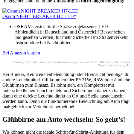
freigegeben sind, denn die
Zulassung ist nicht allgemeingültig!
Osram NIGHT BREAKER H7-LED*
OSRAMs erstes für die Straße zugelassenes LED-
Abblendlicht in Deutschland und Österreich! Besser sehen
und gesehen werden, für mehr Sicherheit im Straßenverkehr,
insbesondere bei Nachtfahrten.
Bei Amazon kaufen
Werbung (Affiliate Link) / Letzte Aktualisierung am 7.08.2026 / Bilder von der Amazon
Product Advertising API
Bei Blinker, Kennzeichenbeleuchtung oder Bremslicht benötigst du
andere Leuchtmittel. Oft kommen hier PY21W, R5W oder ähnliche
Glühbirnen zum Einsatz. Es lohnt sich, ein Komplettset mit
unterschiedlichen Leuchtmitteln und Sicherungen dabei zu haben,
damit eine defekte Leuchte direkt an Ort und Stelle ausgetauscht
werden kann. Denn die funktionierende Beleuchtung am Auto trägt
maßgeblich zur Verkehrssicherheit bei.
Glühbirne am Auto wechseln: So geht’s!
Wir können nicht die ideale Schritt-für-Schritt-Anleitung für dein