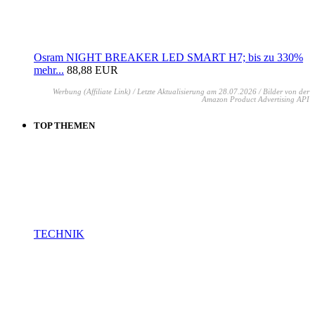
Osram NIGHT BREAKER LED SMART H7; bis zu 330%
mehr...
88,88 EUR
Werbung (Affiliate Link) / Letzte Aktualisierung am 28.07.2026 / Bilder von der
Amazon Product Advertising API
TOP THEMEN
TECHNIK