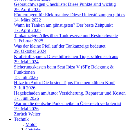
Gebrauchtwagen Checkliste: Diese Punkte sind wichtig
29. April 2022
Förderungen für Elektroautos: Diese Unterstützungen gibt es
14. März 2022
Wann ist Tanken am günstigsten? Der beste Zeitpunkt
17. April 2025
Tankanzeige: Alles über Tankreserve und Restreichweite
1. Februar 2025
Was der kleine Pfeil auf der Tankanzeige bedeutet
29. Oktober 2024
Kraftstoff sparen: Diese hilfreichen Tipps zahlen sich aus
29. Mai 2024
Sicherungskasten beim Seat Ibiza V (6F): Belegung &
Funktionen
15. Juli 2026
Hitze im Auto: Die besten Tipps für einen kühlen Kopf
2. Juli 2026
Hagelschaden am Auto: Versicherung, Reparatur und Kosten
17. Juni 2026
Warum die deutsche Parkscheibe in Österreich verboten ist
19. Mai 2026
Zurück
Weiter
Technik
Motor
Getriebe