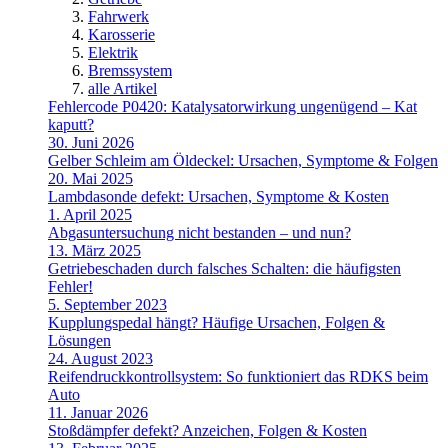
Fahrwerk
Karosserie
Elektrik
Bremssystem
alle Artikel
Fehlercode P0420: Katalysatorwirkung ungenügend – Kat
kaputt?
30. Juni 2026
Gelber Schleim am Öldeckel: Ursachen, Symptome & Folgen
20. Mai 2025
Lambdasonde defekt: Ursachen, Symptome & Kosten
1. April 2025
Abgasuntersuchung nicht bestanden – und nun?
13. März 2025
Getriebeschaden durch falsches Schalten: die häufigsten
Fehler!
5. September 2023
Kupplungspedal hängt? Häufige Ursachen, Folgen &
Lösungen
24. August 2023
Reifendruckkontrollsystem: So funktioniert das RDKS beim
Auto
11. Januar 2026
Stoßdämpfer defekt? Anzeichen, Folgen & Kosten