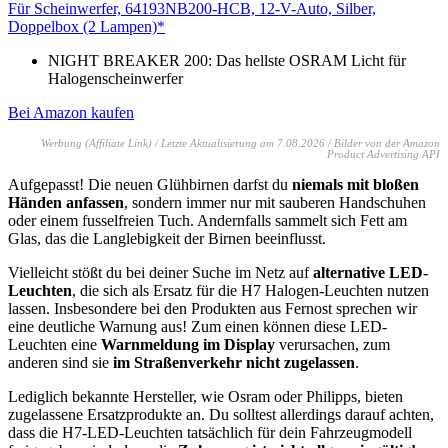
Für Scheinwerfer, 64193NB200-HCB, 12-V-Auto, Silber,
Doppelbox (2 Lampen)*
NIGHT BREAKER 200: Das hellste OSRAM Licht für
Halogenscheinwerfer
Bei Amazon kaufen
Werbung (Affiliate Link) / Letzte Aktualisierung am 7.08.2026 / Bilder von der Amazon
Product Advertising API
Aufgepasst! Die neuen Glühbirnen darfst du
niemals mit bloßen
Händen anfassen
, sondern immer nur mit sauberen Handschuhen
oder einem fusselfreien Tuch. Andernfalls sammelt sich Fett am
Glas, das die Langlebigkeit der Birnen beeinflusst.
Vielleicht stößt du bei deiner Suche im Netz auf
alternative LED-
Leuchten
, die sich als Ersatz für die H7 Halogen-Leuchten nutzen
lassen. Insbesondere bei den Produkten aus Fernost sprechen wir
eine deutliche Warnung aus! Zum einen können diese LED-
Leuchten eine
Warnmeldung im Display
verursachen, zum
anderen sind sie
im Straßenverkehr nicht zugelassen
.
Lediglich bekannte Hersteller, wie Osram oder Philipps, bieten
zugelassene Ersatzprodukte an. Du solltest allerdings darauf achten,
dass die H7-LED-Leuchten tatsächlich für dein Fahrzeugmodell