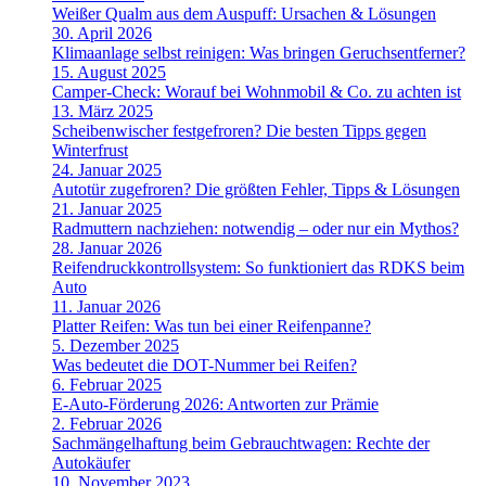
Weißer Qualm aus dem Auspuff: Ursachen & Lösungen
30. April 2026
Klimaanlage selbst reinigen: Was bringen Geruchsentferner?
15. August 2025
Camper-Check: Worauf bei Wohnmobil & Co. zu achten ist
13. März 2025
Scheibenwischer festgefroren? Die besten Tipps gegen
Winterfrust
24. Januar 2025
Autotür zugefroren? Die größten Fehler, Tipps & Lösungen
21. Januar 2025
Radmuttern nachziehen: notwendig – oder nur ein Mythos?
28. Januar 2026
Reifendruckkontrollsystem: So funktioniert das RDKS beim
Auto
11. Januar 2026
Platter Reifen: Was tun bei einer Reifenpanne?
5. Dezember 2025
Was bedeutet die DOT-Nummer bei Reifen?
6. Februar 2025
E-Auto-Förderung 2026: Antworten zur Prämie
2. Februar 2026
Sachmängelhaftung beim Gebrauchtwagen: Rechte der
Autokäufer
10. November 2023