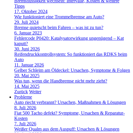
Bremsflüssigkeit wechseln: Intervalle, Kosten & weitere
Tipps
17. Oktober 2024
Wie funktioniert eine Trommelbremse am Auto?
29. Juli 2024
Bremse quietscht beim Fahren – was ist zu tun?
6. Januar 2023
Fehlercode P0420: Katalysatorwirkung ungenügend – Kat
kaputt?
30. Juni 2026
Reifendruckkontrollsystem: So funktioniert das RDKS beim
Auto
11. Januar 2026
Gelber Schleim am Öldeckel: Ursachen, Symptome & Folgen
20. Mai 2025
Was tun, wenn die Handbremse nicht mehr zieht?
14. Mai 2025
Zurück
Weiter
Probleme
Auto riecht verbrannt? Ursachen, Maßnahmen & Lösungen
8. Juli 2026
Fiat 500 Tacho defekt? Symptome, Ursachen & Reparatur-
Kosten
7. Juli 2026
Weißer Qualm aus dem Auspuff: Ursachen & Lösungen