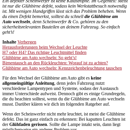
Ein defekter Scheinwerfer ist keine Katastrophe. Im Gegenteil: Meist
ist nur die Glühbirne defekt, sodass kein Werkstattbesuch notwendig
ist. Mit wenigen Handgriffen lässt sich das Problem beheben. Wenn
du einen Defekt bemerkst, solltest du schnell
die Glühbirne am
Auto wechseln
, denn Scheinwerfer & Co. gehören zu den
sicherheitsrelevanten Bauteilen an deinem Fahrzeug. So einfach
geht’s!
Inhalte
Verbergen
Herausforderungen beim Wechsel der Leuchte
H7 oder H4? Das richtige Leuchtmittel finden
Glühbirne am Auto wechseln: So geht’s!
Birnentausch an den Rückleuchten: Worauf ist zu achten?
Glühbirne am Auto wechseln: Kennzeichenbeleuchtung tauschen
Für den Wechsel der Glühbirne am Auto gibt es
keine
allgemeingültige Anleitung
, denn jedes Fahrzeug nutzt
verschiedene Lampentypen und Systeme, sodass der Austausch
immer Unterschiede aufweist. Dennoch gibt es einige Grundregeln,
die du beachten solltest, wenn du die Glühbirne am Auto wechseln
musst. Darüber klären wir dich im folgenden Ratgeber auf.
Wenn der Scheinwerfer nicht mehr leuchtet, ist meist die Glühbirne
defekt. Das ist ganz einfach zu erkennen: Bei kaputten Leuchten ist
der
Glühfaden gerissen
. Sollte die Lampe intakt sein, dann liegt
möglicherweise ein anderes Problem vor.