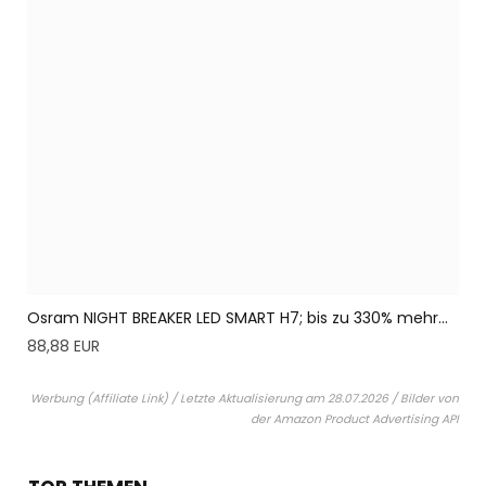
Osram NIGHT BREAKER LED SMART H7; bis zu 330% mehr...
88,88 EUR
Werbung (Affiliate Link) / Letzte Aktualisierung am 28.07.2026 / Bilder von
der Amazon Product Advertising API