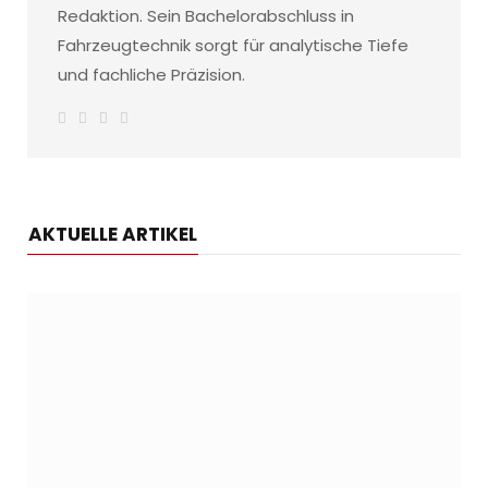
Redaktion. Sein Bachelorabschluss in
Fahrzeugtechnik sorgt für analytische Tiefe
und fachliche Präzision.
W
F
I
L
e
a
n
i
b
c
s
n
s
e
t
k
i
b
a
e
t
o
g
d
e
o
r
I
k
a
n
AKTUELLE ARTIKEL
m