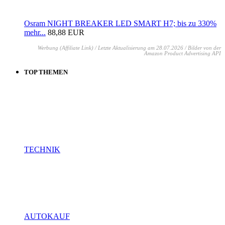
Osram NIGHT BREAKER LED SMART H7; bis zu 330%
mehr...
88,88 EUR
Werbung (Affiliate Link) / Letzte Aktualisierung am 28.07.2026 / Bilder von der
Amazon Product Advertising API
TOP THEMEN
TECHNIK
AUTOKAUF