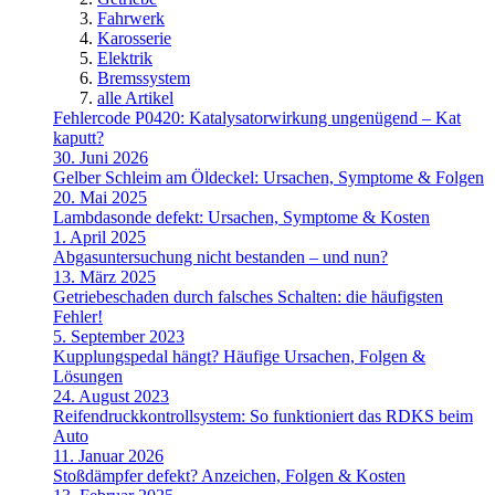
Fahrwerk
Karosserie
Elektrik
Bremssystem
alle Artikel
Fehlercode P0420: Katalysatorwirkung ungenügend – Kat
kaputt?
30. Juni 2026
Gelber Schleim am Öldeckel: Ursachen, Symptome & Folgen
20. Mai 2025
Lambdasonde defekt: Ursachen, Symptome & Kosten
1. April 2025
Abgasuntersuchung nicht bestanden – und nun?
13. März 2025
Getriebeschaden durch falsches Schalten: die häufigsten
Fehler!
5. September 2023
Kupplungspedal hängt? Häufige Ursachen, Folgen &
Lösungen
24. August 2023
Reifendruckkontrollsystem: So funktioniert das RDKS beim
Auto
11. Januar 2026
Stoßdämpfer defekt? Anzeichen, Folgen & Kosten