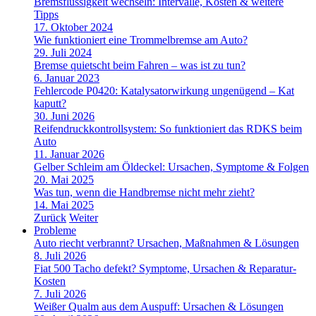
Bremsflüssigkeit wechseln: Intervalle, Kosten & weitere
Tipps
17. Oktober 2024
Wie funktioniert eine Trommelbremse am Auto?
29. Juli 2024
Bremse quietscht beim Fahren – was ist zu tun?
6. Januar 2023
Fehlercode P0420: Katalysatorwirkung ungenügend – Kat
kaputt?
30. Juni 2026
Reifendruckkontrollsystem: So funktioniert das RDKS beim
Auto
11. Januar 2026
Gelber Schleim am Öldeckel: Ursachen, Symptome & Folgen
20. Mai 2025
Was tun, wenn die Handbremse nicht mehr zieht?
14. Mai 2025
Zurück
Weiter
Probleme
Auto riecht verbrannt? Ursachen, Maßnahmen & Lösungen
8. Juli 2026
Fiat 500 Tacho defekt? Symptome, Ursachen & Reparatur-
Kosten
7. Juli 2026
Weißer Qualm aus dem Auspuff: Ursachen & Lösungen