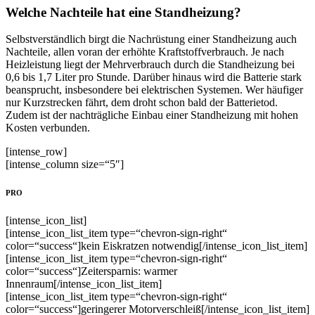
Welche Nachteile hat eine Standheizung?
Selbstverständlich birgt die Nachrüstung einer Standheizung auch
Nachteile, allen voran der erhöhte Kraftstoffverbrauch. Je nach
Heizleistung liegt der Mehrverbrauch durch die Standheizung bei
0,6 bis 1,7 Liter pro Stunde. Darüber hinaus wird die Batterie stark
beansprucht, insbesondere bei elektrischen Systemen. Wer häufiger
nur Kurzstrecken fährt, dem droht schon bald der Batterietod.
Zudem ist der nachträgliche Einbau einer Standheizung mit hohen
Kosten verbunden.
[intense_row]
[intense_column size=“5″]
PRO
[intense_icon_list]
[intense_icon_list_item type=“chevron-sign-right“
color=“success“]kein Eiskratzen notwendig[/intense_icon_list_item]
[intense_icon_list_item type=“chevron-sign-right“
color=“success“]Zeitersparnis: warmer
Innenraum[/intense_icon_list_item]
[intense_icon_list_item type=“chevron-sign-right“
color=“success“]geringerer Motorverschleiß[/intense_icon_list_item]