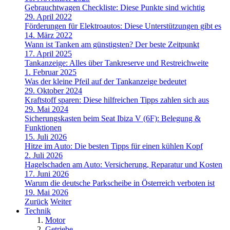
Gebrauchtwagen Checkliste: Diese Punkte sind wichtig
29. April 2022
Förderungen für Elektroautos: Diese Unterstützungen gibt es
14. März 2022
Wann ist Tanken am günstigsten? Der beste Zeitpunkt
17. April 2025
Tankanzeige: Alles über Tankreserve und Restreichweite
1. Februar 2025
Was der kleine Pfeil auf der Tankanzeige bedeutet
29. Oktober 2024
Kraftstoff sparen: Diese hilfreichen Tipps zahlen sich aus
29. Mai 2024
Sicherungskasten beim Seat Ibiza V (6F): Belegung &
Funktionen
15. Juli 2026
Hitze im Auto: Die besten Tipps für einen kühlen Kopf
2. Juli 2026
Hagelschaden am Auto: Versicherung, Reparatur und Kosten
17. Juni 2026
Warum die deutsche Parkscheibe in Österreich verboten ist
19. Mai 2026
Zurück
Weiter
Technik
Motor
Getriebe