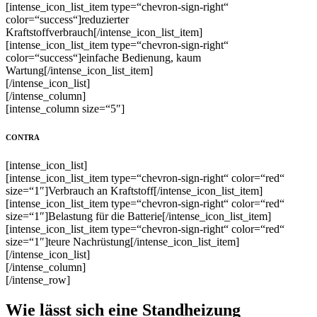
[intense_icon_list_item type=“chevron-sign-right“
color=“success“]reduzierter
Kraftstoffverbrauch[/intense_icon_list_item]
[intense_icon_list_item type=“chevron-sign-right“
color=“success“]einfache Bedienung, kaum
Wartung[/intense_icon_list_item]
[/intense_icon_list]
[/intense_column]
[intense_column size=“5″]
CONTRA
[intense_icon_list]
[intense_icon_list_item type=“chevron-sign-right“ color=“red“
size=“1″]Verbrauch an Kraftstoff[/intense_icon_list_item]
[intense_icon_list_item type=“chevron-sign-right“ color=“red“
size=“1″]Belastung für die Batterie[/intense_icon_list_item]
[intense_icon_list_item type=“chevron-sign-right“ color=“red“
size=“1″]teure Nachrüstung[/intense_icon_list_item]
[/intense_icon_list]
[/intense_column]
[/intense_row]
Wie lässt sich eine Standheizung