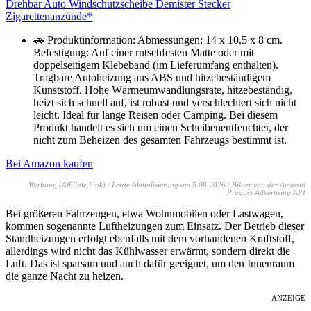
Drehbar Auto Windschutzscheibe Demister Stecker
Zigarettenanzünde*
🚗 Produktinformation: Abmessungen: 14 x 10,5 x 8 cm.
Befestigung: Auf einer rutschfesten Matte oder mit
doppelseitigem Klebeband (im Lieferumfang enthalten).
Tragbare Autoheizung aus ABS und hitzebeständigem
Kunststoff. Hohe Wärmeumwandlungsrate, hitzebeständig,
heizt sich schnell auf, ist robust und verschlechtert sich nicht
leicht. Ideal für lange Reisen oder Camping. Bei diesem
Produkt handelt es sich um einen Scheibenentfeuchter, der
nicht zum Beheizen des gesamten Fahrzeugs bestimmt ist.
Bei Amazon kaufen
Werbung (Affiliate Link) / Letzte Aktualisierung am 5.08.2026 / Bilder von der Amazon
Product Advertising API
Bei größeren Fahrzeugen, etwa Wohnmobilen oder Lastwagen,
kommen sogenannte Luftheizungen zum Einsatz. Der Betrieb dieser
Standheizungen erfolgt ebenfalls mit dem vorhandenen Kraftstoff,
allerdings wird nicht das Kühlwasser erwärmt, sondern direkt die
Luft. Das ist sparsam und auch dafür geeignet, um den Innenraum
die ganze Nacht zu heizen.
ANZEIGE