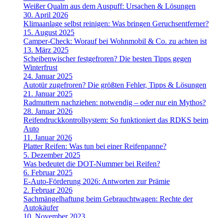
Weißer Qualm aus dem Auspuff: Ursachen & Lösungen
30. April 2026
Klimaanlage selbst reinigen: Was bringen Geruchsentferner?
15. August 2025
Camper-Check: Worauf bei Wohnmobil & Co. zu achten ist
13. März 2025
Scheibenwischer festgefroren? Die besten Tipps gegen
Winterfrust
24. Januar 2025
Autotür zugefroren? Die größten Fehler, Tipps & Lösungen
21. Januar 2025
Radmuttern nachziehen: notwendig – oder nur ein Mythos?
28. Januar 2026
Reifendruckkontrollsystem: So funktioniert das RDKS beim
Auto
11. Januar 2026
Platter Reifen: Was tun bei einer Reifenpanne?
5. Dezember 2025
Was bedeutet die DOT-Nummer bei Reifen?
6. Februar 2025
E-Auto-Förderung 2026: Antworten zur Prämie
2. Februar 2026
Sachmängelhaftung beim Gebrauchtwagen: Rechte der
Autokäufer
10. November 2023