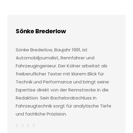
Sönke Brederlow
Sönke Brederlow, Baujahr 1991, ist
Automobiljournalist, Rennfahrer und
Fahrzeugingenieur. Der Kölner arbeitet als
freiberuflicher Texter mit klarem Blick für
Technik und Performance und bringt seine
Expertise direkt von der Rennstrecke in die
Redaktion. Sein Bachelorabschluss in
Fahrzeugtechnik sorgt für analytische Tiefe
und fachliche Präzision.
W
F
I
L
e
a
n
i