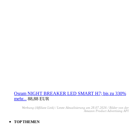
Osram NIGHT BREAKER LED SMART H7; bis zu 330%
mehr...
88,88 EUR
Werbung (Affiliate Link) / Letzte Aktualisierung am 28.07.2026 / Bilder von der
Amazon Product Advertising API
TOP THEMEN