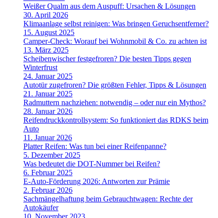
Weißer Qualm aus dem Auspuff: Ursachen & Lösungen
30. April 2026
Klimaanlage selbst reinigen: Was bringen Geruchsentferner?
15. August 2025
Camper-Check: Worauf bei Wohnmobil & Co. zu achten ist
13. März 2025
Scheibenwischer festgefroren? Die besten Tipps gegen
Winterfrust
24. Januar 2025
Autotür zugefroren? Die größten Fehler, Tipps & Lösungen
21. Januar 2025
Radmuttern nachziehen: notwendig – oder nur ein Mythos?
28. Januar 2026
Reifendruckkontrollsystem: So funktioniert das RDKS beim
Auto
11. Januar 2026
Platter Reifen: Was tun bei einer Reifenpanne?
5. Dezember 2025
Was bedeutet die DOT-Nummer bei Reifen?
6. Februar 2025
E-Auto-Förderung 2026: Antworten zur Prämie
2. Februar 2026
Sachmängelhaftung beim Gebrauchtwagen: Rechte der
Autokäufer
10. November 2023