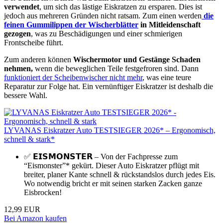
verwendet
, um sich das lästige Eiskratzen zu ersparen. Dies ist
jedoch aus mehreren Gründen nicht ratsam. Zum einen werden
die
feinen Gummilippen der Wischerblätter
in Mitleidenschaft
gezogen
, was zu Beschädigungen und einer schmierigen
Frontscheibe führt.
Zum anderen können
Wischermotor und Gestänge Schaden
nehmen,
wenn die beweglichen Teile festgefroren sind. Dann
funktioniert der Scheibenwischer nicht mehr
, was eine teure
Reparatur zur Folge hat. Ein vernünftiger Eiskratzer ist deshalb die
bessere Wahl.
LYVANAS Eiskratzer Auto TESTSIEGER 2026* – Ergonomisch,
schnell & stark*
✅ 𝗘𝗜𝗦𝗠𝗢𝗡𝗦𝗧𝗘𝗥 – Von der Fachpresse zum
“Eismonster”* gekürt. Dieser Auto Eiskratzer pflügt mit
breiter, planer Kante schnell & rückstandslos durch jedes Eis.
Wo notwendig bricht er mit seinen starken Zacken ganze
Eisbrocken!
12,99 EUR
Bei Amazon kaufen