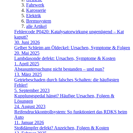
Fahrwerk
Karosserie
Elektrik
Bremssystem
alle Artikel
Fehlercode P0420: Katalysatorwirkung ungenügend – Kat
kaputt?
30. Juni 2026
Gelber Schleim am Öldeckel: Ursachen, Symptome & Folgen
20. Mai 2025
Lambdasonde defekt: Ursachen, Symptome & Kosten
1. April 2025
Abgasuntersuchung nicht bestanden – und nun?
13. März 2025
Getriebeschaden durch falsches Schalten: die häufigsten
Fehler!
5. September 2023
Kupplungspedal hängt? Häufige Ursachen, Folgen &
Lösungen
24. August 2023
Reifendruckkontrollsystem: So funktioniert das RDKS beim
Auto
11. Januar 2026
Stoßdämpfer defekt? Anzeichen, Folgen & Kosten