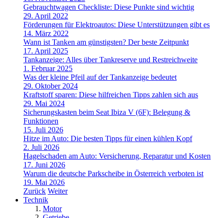
Gebrauchtwagen Checkliste: Diese Punkte sind wichtig
29. April 2022
Förderungen für Elektroautos: Diese Unterstützungen gibt es
14. März 2022
Wann ist Tanken am günstigsten? Der beste Zeitpunkt
17. April 2025
Tankanzeige: Alles über Tankreserve und Restreichweite
1. Februar 2025
Was der kleine Pfeil auf der Tankanzeige bedeutet
29. Oktober 2024
Kraftstoff sparen: Diese hilfreichen Tipps zahlen sich aus
29. Mai 2024
Sicherungskasten beim Seat Ibiza V (6F): Belegung &
Funktionen
15. Juli 2026
Hitze im Auto: Die besten Tipps für einen kühlen Kopf
2. Juli 2026
Hagelschaden am Auto: Versicherung, Reparatur und Kosten
17. Juni 2026
Warum die deutsche Parkscheibe in Österreich verboten ist
19. Mai 2026
Zurück
Weiter
Technik
Motor
Getriebe